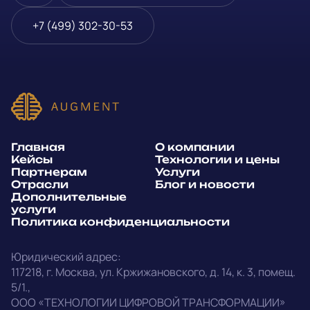
Блог и новости
Телефон
*
+7 (499) 302-30-53
Дополнительные услуги
или
Политика
E-mail
*
конфиденциальности
Способ связи*:
Главная
О компании
Telegram
WhatsApp
Кейсы
Технологии и цены
Партнерам
Услуги
E-mail
Позвонить
Отрасли
Блог и новости
Дополнительные
услуги
Напишите, какие специалисты, в каком количестве и как
Политика конфиденциальности
срочно нужны на ваш проект
Юридический адрес:
Написать в Telegram
117218
,
г. Москва
,
ул. Кржижановского, д. 14
,
к. 3, помещ.
5/1.
,
outstaff@augment-tech.ru
Прикрепить файл
ООО «ТЕХНОЛОГИИ ЦИФРОВОЙ ТРАНСФОРМАЦИИ»