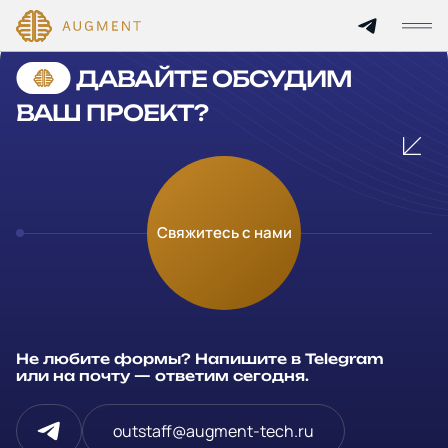
Cannot find 'services' template with page 'detail'
ДАВАЙТЕ ОБСУДИМ
Главная
ВАШ ПРОЕКТ?
О компании
Кейсы
Оставьте заявку
Свяжитесь с нами
Технологии и цены
Заполните и отправьте данные и мы свяжемся с вами в
течение рабочего дня
Партнерам
Ваше имя
*
Не любите формы? Напишите в Telegram
Услуги
или на почту — ответим сегодня.
Компания
Отрасли
outstaff@augment-tech.ru