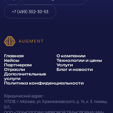
Телефон
*
+7 (499) 302-30-53
или
E-mail
*
Способ связи*:
Главная
О компании
Telegram
WhatsApp
Кейсы
Технологии и цены
Партнерам
Услуги
E-mail
Позвонить
Отрасли
Блог и новости
Дополнительные
услуги
Напишите, какие специалисты, в каком количестве и как
Политика конфиденциальности
срочно нужны на ваш проект
Юридический адрес:
Написать в Telegram
117218
,
г. Москва
,
ул. Кржижановского, д. 14
,
к. 3, помещ.
5/1.
,
outstaff@augment-tech.ru
Прикрепить файл
ООО «ТЕХНОЛОГИИ ЦИФРОВОЙ ТРАНСФОРМАЦИИ»