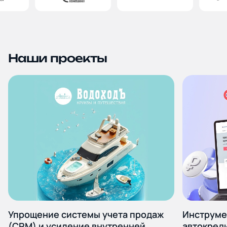
Блог и новости
Дополнительные услуги
Наши проекты
Политика
конфиденциальности
Упрощение системы учета продаж
Инструме
(CRM) и усиление внутренней
автокреди