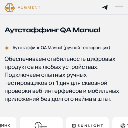
Главная
Аутстаффинг QA Manual
О компании
Аутстаффинг QA Manual (ручной тестировщик)
Обеспечиваем стабильность цифровых
Кейсы
продуктов на любых устройствах.
Технологии и цены
Подключаем опытных ручных
тестировщиков от 1 дня для сквозной
Партнерам
проверки веб-интерфейсов и мобильных
приложений без долгого найма в штат.
Услуги
Отрасли