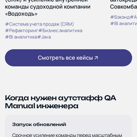
команды судоходной компании
Совкомба
«Водоходъ»
#Бэкэнд
#A
#BI аналит
#Система учета продаж (CRM)
#Рефакторинг
#Бизнес аналитика
#BI аналитика
#Java
Смотреть все кейсы
Когда нужен аутстафф QA
Manual инженера
Запуск обновлений
Срочное усиление команды перед масштабным