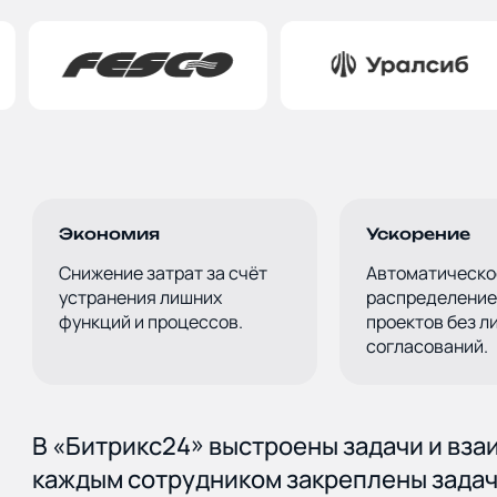
Техноло
Партне
Экономия
Ускорение
Снижение затрат за счёт
Услуги
Автоматическо
устранения лишних
распределение
функций и процессов.
проектов без л
согласований.
Отрасл
В «Битрикс24» выстроены задачи и вза
каждым сотрудником закреплены задач