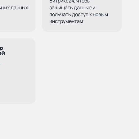
Битрикс24, чтобы
ных данных
защищать данные и
получать доступ к новым
инструментам
р
ей
→