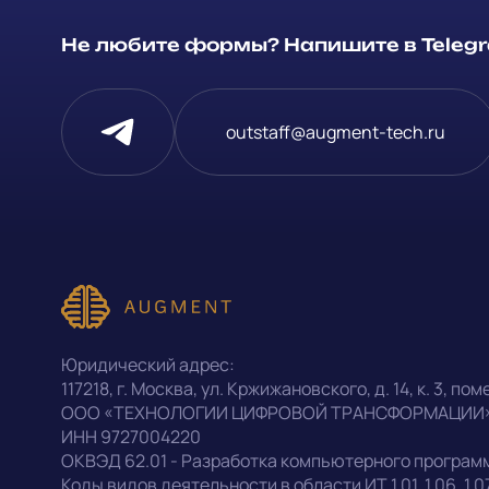
Не любите формы? Напишите в Telegra
outstaff@augment-tech.ru
Написать в Telegram
outstaff@augment-tech.ru
+7 (499) 302-30-53
Юридический адрес:
117218
,
г. Москва
,
ул. Кржижановского, д. 14
,
к. 3, поме
ООО «ТЕХНОЛОГИИ ЦИФРОВОЙ ТРАНСФОРМАЦИИ
ИНН
9727004220
Оставить заявку
ОКВЭД
62.01 - Разработка компьютерного програм
Коды видов деятельности в области ИТ
1.01, 1.06, 1.0