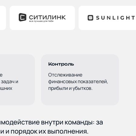
гии и цены
рам
Контроль
е
Отслеживание
 задач и
финансовых показателей,
ишних
прибыли и убытков.
и
имодействие внутри команды: за
и и порядок их выполнения.