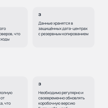
3
Данные хранятся в
ого
защищённых дата-центрах
ы на ваш
рверов, что
с резервным копированием
сходы
 заявку
3
полную
Необходимо регулярно и
 от
своевременно обновлять
а, что
коробочную версию