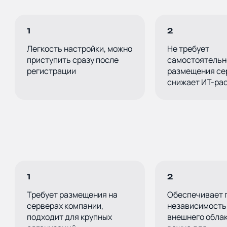
*:
WhatsApp
E-mail
Позвонить
1
2
Легкость настройки, можно
Не требует
приступить сразу после
самостоятельн
какие специалисты, в каком количестве и как срочно нужн
регистрации
размещения се
снижает ИТ-ра
ь файл
 кнопку, вы даете свое
согласие на обработку
Оставить
ных данных
и соглашаетесь
с политикой
иальности
1
2
Требует размещения на
Обеспечивает 
серверах компании,
независимость
подходит для крупных
внешнего облак