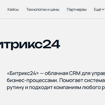
Кейсы
Технологии и цены
Партнерам
Ещё
Главная
итрикс24
О комп
«Битрикс24» — облачная CRM для управ
бизнес-процессами. Помогает система
Кейсы
рутину и подходит компаниям любого р