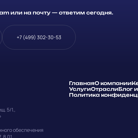
m или на почту — ответим сегодня.
+7 (499) 302-30-53
Главная
О компании
К
Услуги
Отрасли
Блог 
Политика конфиденц
щ. 5/1.
,
»
много обеспечения
7, 8.01.