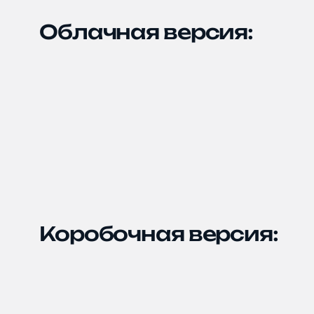
Способ связи
Облачная версия:
Telegram
Напишите, 
проект
Прикрепит
Нажимая на
персональ
Коробочная версия:
конфиденц