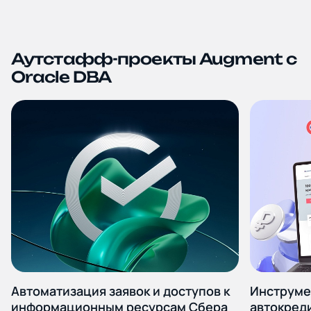
Блог и новости
Дополнительные услуги
Аутстафф-проекты Augment с
Oracle DBA
Политика
конфиденциальности
Автоматизация заявок и доступов к
Инструме
информационным ресурсам Сбера
автокреди