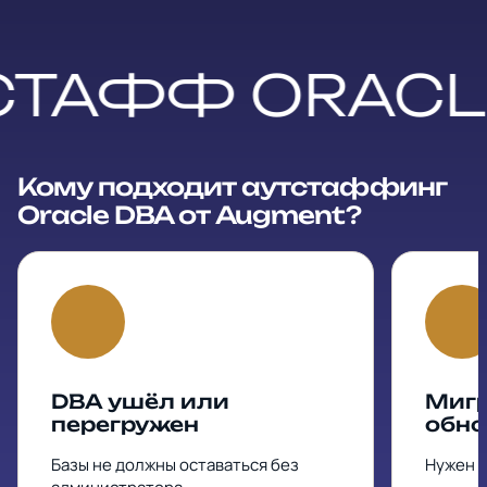
СТАФФ ORACL
Кому подходит аутстаффинг
Oracle DBA от Augment?
DBA ушёл или
Мигр
перегружен
обно
Базы не должны оставаться без
Нужен о