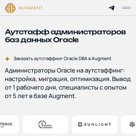
Главная
Аутстафф администраторов
баз данных Oracle
О компании
Заказать аутстаффинг Oracle DBA в Augment
Кейсы
Администраторы Oracle на аутстаффинг:
Технологии и цены
настройка, миграция, оптимизация. Вывод
от 1 рабочего дня, специалисты с опытом
Партнерам
от 5 лет в базе Augment.
Услуги
Отрасли