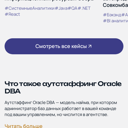
Совкомба
#СистемныеАналитики
#Java
#QA
#.NET
#React
#Бэкэнд
#A
#BI аналит
Смотреть все кейсы
Что такое аутстаффинг Oracle
DBA
Аутстаффинг Oracle DBA — модель найма, при котором
администратор баз данных работает в вашей команде
под вашим управлением, но числится в агентстве.