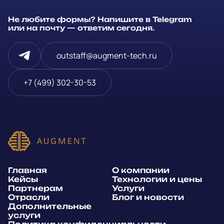
Ваше имя
*
Не любите формы? Напишите в Telegram
или на почту — ответим сегодня.
Компания
outstaff@augment-tech.ru
Телефон
*
+7 (499) 302-30-53
или
E-mail
*
Способ связи*:
Главная
О компании
Telegram
WhatsApp
Кейсы
Технологии и цены
Партнерам
Услуги
E-mail
Позвонить
Отрасли
Блог и новости
Дополнительные
услуги
Напишите, какие специалисты, в каком количестве и как