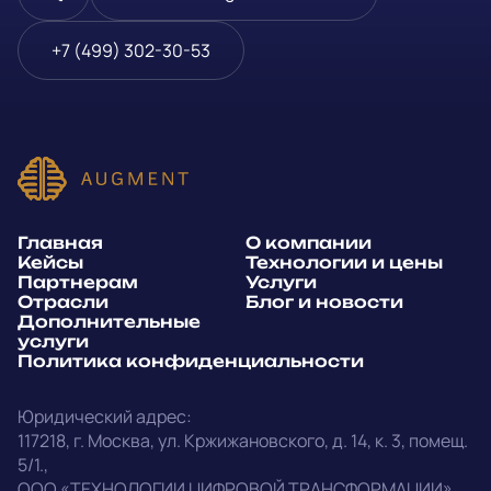
Телефон
*
+7 (499) 302-30-53
или
E-mail
*
Способ связи*:
Главная
О компании
Telegram
WhatsApp
Кейсы
Технологии и цены
Партнерам
Услуги
E-mail
Позвонить
Отрасли
Блог и новости
Дополнительные
услуги
Напишите, какие специалисты, в каком количестве и как
Политика конфиденциальности
срочно нужны на ваш проект
Юридический адрес:
Написать в Telegram
117218
,
г. Москва
,
ул. Кржижановского, д. 14
,
к. 3, помещ.
5/1.
,
outstaff@augment-tech.ru
Прикрепить файл
ООО «ТЕХНОЛОГИИ ЦИФРОВОЙ ТРАНСФОРМАЦИИ»