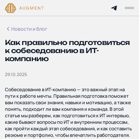
Новости и блог
Главная
Как правильно подготовиться
О компании
к собеседованию в ИТ-
компанию
Кейсы
29.10.2025
Технологии и цены
Собеседование в ИТ-компанию — это важный этап на
Партнерам
пути к работе мечты. Правильная подготовка поможет
вам показать свои знания, навыки и мотивацию, а также
понять, подходит ли вам компания и команда. В этой
Услуги
статье мы разберем, как подготовиться к ИТ интервью,
какие бывают вопросы по ИТ и внутренним процессам,
как пройти каждый этап собеседования, и как составить
Отрасли
резюме и портфолио, чтобы впечатлить работодателя.