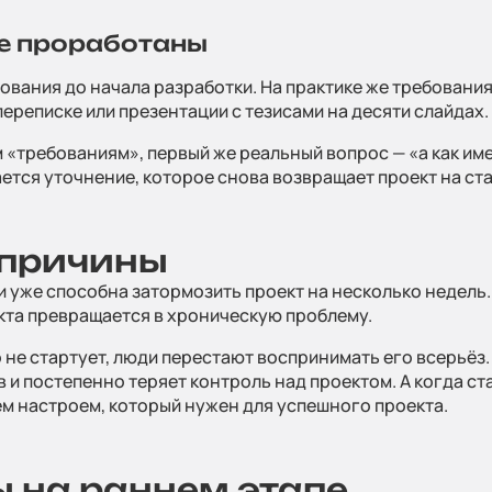
не проработаны
бования до начала разработки. На практике же требовани
реписке или презентации с тезисами на десяти слайдах. 
м «требованиям», первый же реальный вопрос — «а как им
вьте заявку
нается уточнение, которое снова возвращает проект на с
отправьте данные и мы свяжемся с вами в течение рабочего
 причины
 уже способна затормозить проект на несколько недель.
Компания
екта превращается в хроническую проблему.
 не стартует, люди перестают воспринимать его всерьёз.
 и постепенно теряет контроль над проектом. А когда с
или
E-mail
*
ем настроем, который нужен для успешного проекта.
*:
ы на раннем этапе