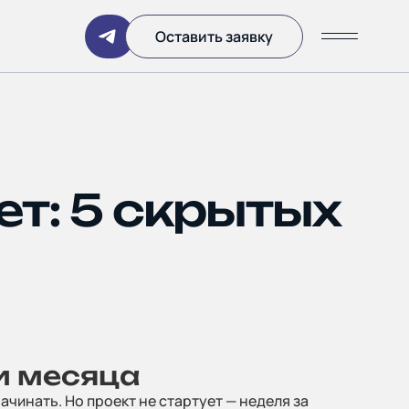
Написать
Оставить заявку
ет: 5 скрытых
ании
ри месяца
чинать. Но проект не стартует — неделя за