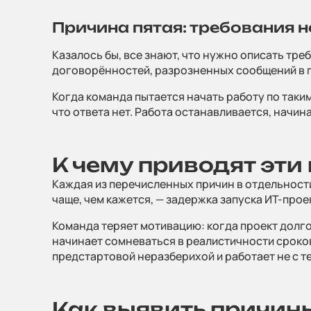
Причина пятая: требования 
Казалось бы, все знают, что нужно описать тре
договорённостей, разрозненных сообщений в пе
Когда команда пытается начать работу по таки
Оста
что ответа нет. Работа останавливается, начи
Заполните и 
К чему приводят эти
Каждая из перечисленных причин в отдельности
Ваше имя
*
чаще, чем кажется, — задержка запуска ИТ-про
Команда теряет мотивацию: когда проект долго
начинает сомневаться в реалистичности сроков
Телефон
*
предстартовой неразберихой и работает не с т
Способ связи
Как выявить причин