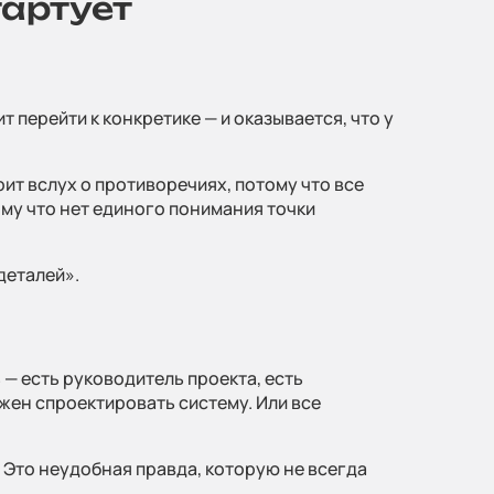
тартует
овости
т перейти к конкретике — и оказывается, что у
ительные
рит вслух о противоречиях, потому что все
ому что нет единого понимания точки
деталей».
ка
 — есть руководитель проекта, есть
лжен спроектировать систему. Или все
енциальности
. Это неудобная правда, которую не всегда