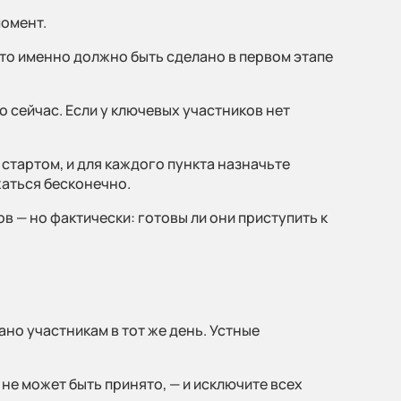
момент.
то именно должно быть сделано в первом этапе
ы на ваш
 сейчас. Если у ключевых участников нет
 стартом, и для каждого пункта назначьте
жаться бесконечно.
в — но фактически: готовы ли они приступить к
 заявку
но участникам в тот же день. Устные
е может быть принято, — и исключите всех