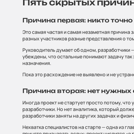
Пять скрытых причин
Причина первая: никто точно
Это самая частая и самая незаметная причина за
разных участников разные представления о том
Руководитель думает об одном, разработчики — 
убеждены, что остальные понимают задачу так ж
назначения.
Пока это расхождение не выявлено и не устране
Причина вторая: нет нужных
Иногда проект не стартует просто потому, что 
разработчики. Но нет аналитика, который долж
разработчики заняты на других задачах и физич
Нехватка специалистов на старте — одна из гла
принято признавать вслух: проект числится «в 