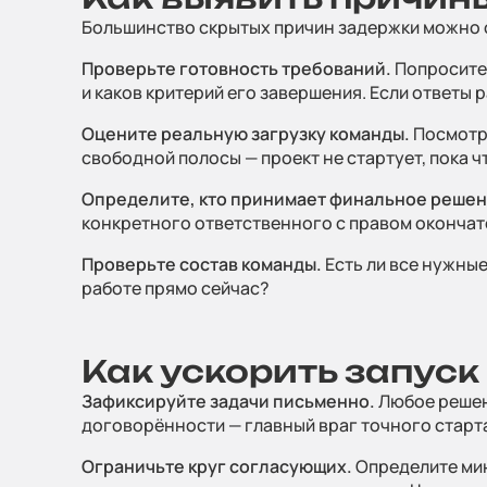
Telegram
Большинство скрытых причин задержки можно о
Проверьте готовность требований.
Попросите 
Напишите, 
и каков критерий его завершения. Если ответы 
проект
Оцените реальную загрузку команды.
Посмотри
свободной полосы — проект не стартует, пока ч
Определите, кто принимает финальное решен
Прикрепит
конкретного ответственного с правом окончат
Проверьте состав команды.
Есть ли все нужные
Нажимая на
работе прямо сейчас?
персональ
конфиденц
Как ускорить запуск
Зафиксируйте задачи письменно.
Любое решени
договорённости — главный враг точного старт
Ограничьте круг согласующих.
Определите мин