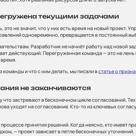
ерегружена текущими задачами
это не значит, что у них есть время на новый проект. Уп
правлений одновременно, превращается в постоянный вы
тельствам. Разработчик не начнёт работу над новой зада
ает действующий. Перегруженная команда — это не лень 
 время.
 команды и что с ним делать, мы писали в
статье о призн
вания не заканчиваются
у что застревают в бесконечном цикле согласований. Те
нова уходят на согласование. Кто-то из ключевых соглас
в процессе принятия решений. Когда неясно, кто имеет пр
дком, — проект зависает в петле бесконечных уточнений.