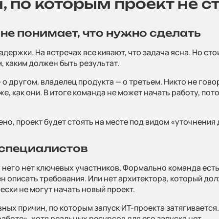
, по которым проект не с
Блог и н
 не понимает, что нужно сделать
держки. На встречах все кивают, что задача ясна. Но стои
, каким должен быть результат.
Дополн
о другом, владелец продукта — о третьем. Никто не гово
е, как они. В итоге команда не может начать работу, пот
услуги
но, проект будет стоять на месте под видом «уточнения 
 специалистов
Полити
у него нет ключевых участников. Формально команда есть
ен описать требования. Или нет архитектора, который до
конфид
ески не могут начать новый проект.
вных причин, по которым запуск ИТ-проекта затягивается
работе», хотя реальных ресурсов для его запуска нет.