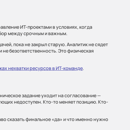
равление ИТ-проектами в условиях, когда
бор между срочным и важным.
чей, пока не закрыл старую. Аналитик не сядет
и не безответственность. Это физическая
аках нехватки ресурсов в ИТ-команде
.
хническое задание уходит на согласование —
ующих недоступен. Кто-то меняет позицию. Кто-
аво сказать финальное «да» и что именно нужно