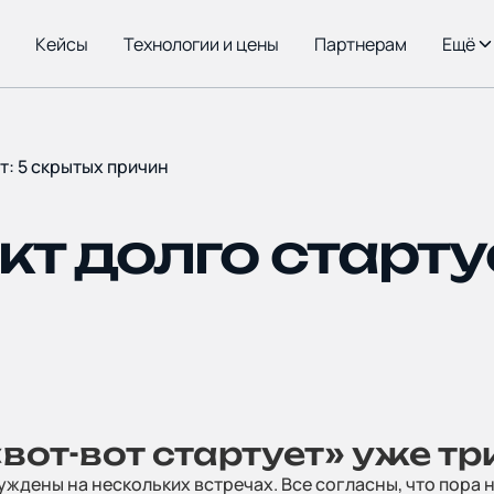
Кейсы
Технологии и цены
Партнерам
Ещё
Главная
т: 5 скрытых причин
т долго старту
О комп
Кейсы
«вот-вот стартует» уже т
дены на нескольких встречах. Все согласны, что пора на