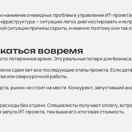
Техноло
м наименее очевидных проблем в управлении ИТ-проекта
 инфраструктура — ситуацию легко диагностировать и исп
акой ситуации причины скрыты, и именно поэтому они так 
Партне
каться вовремя
осто потерянное время. Это реальные потери для бизнеса
ески сдвигает все последующие этапы проекта. Если дат
Услуги
тва или сверхурочной работы.
рта, рынок не стоит на месте. Конкурент, запустивший 
расходы без отдачи. Специалисты получают оплату, встр
Отрасл
 запуск ИТ-проекта, тем выше его итоговая стоимость.