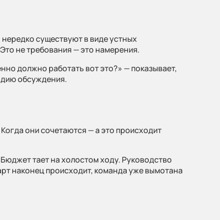
я нередко существуют в виде устных
Это не требования — это намерения.
енно должно работать вот это?» — показывает,
тадию обсуждения.
 дня
 Когда они сочетаются — а это происходит
 Бюджет тает на холостом ходу. Руководство
тарт наконец происходит, команда уже вымотана