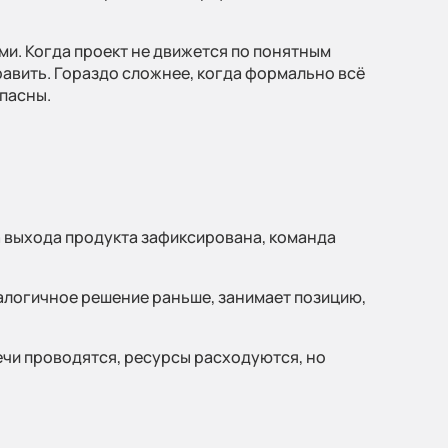
гии и цены
ми. Когда проект не движется по понятным
равить. Гораздо сложнее, когда формально всё
опасны.
рам
.
а выхода продукта зафиксирована, команда
аналогичное решение раньше, занимает позицию,
ечи проводятся, ресурсы расходуются, но
и