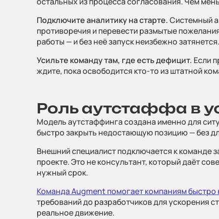
остальных из процесса согласования. Чем мень
Подключите аналитику на старте.
Системный ан
противоречия и перевести размытые пожелания
работы — и без неё запуск неизбежно затянется
Усильте команду там, где есть дефицит.
Если п
ждите, пока освободится кто-то из штатной ко
Роль аутстаффа в у
Модель аутстаффинга создана именно для ситуа
быстро закрыть недостающую позицию — без дл
Внешний специалист подключается к команде за
проекте. Это не консультант, который даёт сов
нужный срок.
Команда Augment помогает компаниям быстро 
требований до разработчиков для ускорения ст
реальное движение.