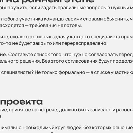
WhatsApp
E-mail
Позвонить
бнаружить, если задать правильные вопросы в нужный 
любого участника команды своими словами объяснить, ч
какие специалисты, в каком количестве и как срочно нужн
расходятся — требования не готовы.
те, сколько активных задач у каждого специалиста прямо
то-то не будет закрыто или перераспределено.
ие.
Составьте список того, что нужно согласовать перед
ь файл
ельного решения. Без этого согласования будут продол
 специалисты? Не только формально — в списке участнико
 кнопку, вы даете свое
согласие на обработку
Оставить
ных данных
и соглашаетесь
с политикой
иальности
 проекта
е, принятое на встрече, должно быть записано и разосла
а.
имально необходимый круг людей, без которых решение н