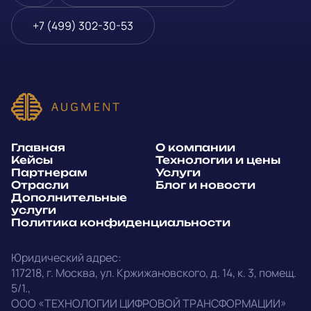
Блог и новости
Телефон
*
+7 (499) 302-30-53
Дополнительные услуги
или
Политика
E-mail
*
конфиденциальности
Способ связи*:
Главная
О компании
Telegram
WhatsApp
Кейсы
Технологии и цены
Партнерам
Услуги
E-mail
Позвонить
Отрасли
Блог и новости
Дополнительные
услуги
Напишите, какие специалисты, в каком количестве и как
Политика конфиденциальности
срочно нужны на ваш проект
Юридический адрес:
Написать в Telegram
117218
,
г. Москва
,
ул. Кржижановского, д. 14
,
к. 3, помещ.
5/1.
,
outstaff@augment-tech.ru
Прикрепить файл
ООО «ТЕХНОЛОГИИ ЦИФРОВОЙ ТРАНСФОРМАЦИИ»