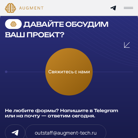
Cannot find 'services' template with page 'detail'
ДАВАЙТЕ ОБСУДИМ
Главная
ВАШ ПРОЕКТ?
О компании
Кейсы
Оставьте заявку
Свяжитесь с нами
Технологии и цены
Заполните и отправьте данные и мы свяжемся с вами в
течение рабочего дня
Партнерам
Ваше имя
*
Не любите формы? Напишите в Telegram
Услуги
или на почту — ответим сегодня.
Компания
Отрасли
outstaff@augment-tech.ru