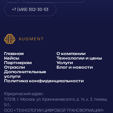
Блог и новости
Телефон
*
+7 (499) 302-30-53
Дополнительные услуги
или
Политика
E-mail
*
конфиденциальности
Способ связи*:
Главная
О компании
Telegram
WhatsApp
Кейсы
Технологии и цены
Партнерам
Услуги
E-mail
Позвонить
Отрасли
Блог и новости
Дополнительные
услуги
Напишите, какие специалисты, в каком количестве и как
Политика конфиденциальности
срочно нужны на ваш проект
Юридический адрес:
Написать в Telegram
117218
,
г. Москва
,
ул. Кржижановского, д. 14
,
к. 3, помещ.
5/1.
,
outstaff@augment-tech.ru
Прикрепить файл
ООО «ТЕХНОЛОГИИ ЦИФРОВОЙ ТРАНСФОРМАЦИИ»