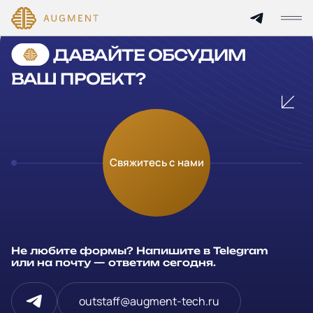
Cannot find 'services' template with page 'detail'
ДАВАЙТЕ ОБСУДИМ
Главная
ВАШ ПРОЕКТ?
О компании
Кейсы
Оставьте заявку
Свяжитесь с нами
Технологии и цены
Заполните и отправьте данные и мы свяжемся с вами в
течение рабочего дня
Партнерам
Ваше имя
*
Не любите формы? Напишите в Telegram
Услуги
или на почту — ответим сегодня.
Компания
Отрасли
outstaff@augment-tech.ru