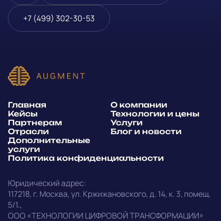
Блог и новости
Телефон
*
+7 (499) 302-30-53
Дополнительные услуги
или
Политика
E-mail
*
конфиденциальности
Способ связи*:
Главная
О компании
Telegram
WhatsApp
Кейсы
Технологии и цены
Партнерам
Услуги
E-mail
Позвонить
Отрасли
Блог и новости
Дополнительные
услуги
Напишите, какие специалисты, в каком количестве и как
Политика конфиденциальности
срочно нужны на ваш проект
Юридический адрес:
Написать в Telegram
117218
,
г. Москва
,
ул. Кржижановского, д. 14
,
к. 3, помещ.
5/1.
,
outstaff@augment-tech.ru
Прикрепить файл
ООО «ТЕХНОЛОГИИ ЦИФРОВОЙ ТРАНСФОРМАЦИИ»