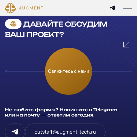
Cannot find 'services' template with page 'detail'
ДАВАЙТЕ ОБСУДИМ
Главная
ВАШ ПРОЕКТ?
О компании
Кейсы
Оставьте заявку
Свяжитесь с нами
Технологии и цены
Заполните и отправьте данные и мы свяжемся с вами в
течение рабочего дня
Партнерам
Ваше имя
*
Не любите формы? Напишите в Telegram
Услуги
или на почту — ответим сегодня.
Компания
Отрасли
outstaff@augment-tech.ru