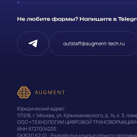
Способ связи
Не любите формы? Напишите в Telegra
Telegram
Напишите, 
outstaff@augment-tech.ru
проект
Написать в Telegram
Прикрепит
outstaff@augment-tech.ru
Нажимая на
персональ
+7 (499) 302-30-53
Юридический адрес:
конфиденц
117218
,
г. Москва
,
ул. Кржижановского, д. 14
,
к. 3, поме
ООО «ТЕХНОЛОГИИ ЦИФРОВОЙ ТРАНСФОРМАЦИИ
ИНН
9727004220
Оставить заявку
ОКВЭД
62.01 - Разработка компьютерного програм