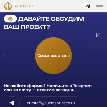
Cannot find 'services' template with page 'detail'
ДАВАЙТЕ ОБСУДИМ
Главная
ВАШ ПРОЕКТ?
О компании
Кейсы
Оставьте заявку
Свяжитесь с нами
Технологии и цены
Заполните и отправьте данные и мы свяжемся с вами в
течение рабочего дня
Партнерам
Ваше имя
*
Не любите формы? Напишите в Telegram
Услуги
или на почту — ответим сегодня.
Компания
Отрасли
outstaff@augment-tech.ru