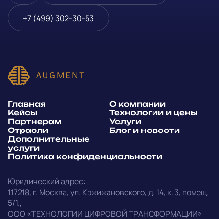
Блог и новости
Телефон
*
+7 (499) 302-30-53
Дополнительные услуги
или
Политика
E-mail
*
конфиденциальности
Способ связи*:
Главная
О компании
Telegram
WhatsApp
Кейсы
Технологии и цены
Партнерам
Услуги
E-mail
Позвонить
Отрасли
Блог и новости
Дополнительные
услуги
Напишите, какие специалисты, в каком количестве и как
Политика конфиденциальности
срочно нужны на ваш проект
Юридический адрес:
Написать в Telegram
117218
,
г. Москва
,
ул. Кржижановского, д. 14
,
к. 3, помещ.
5/1.
,
outstaff@augment-tech.ru
Прикрепить файл
ООО «ТЕХНОЛОГИИ ЦИФРОВОЙ ТРАНСФОРМАЦИИ»