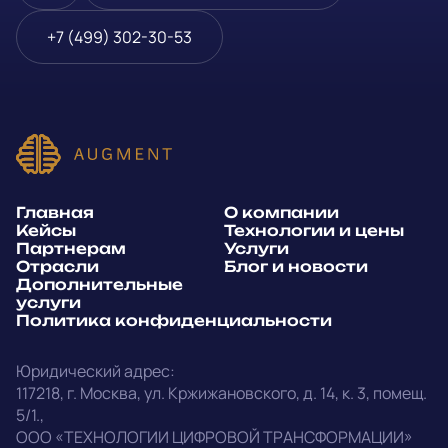
Блог и новости
Телефон
*
+7 (499) 302-30-53
Дополнительные услуги
или
Политика
E-mail
*
конфиденциальности
Способ связи*:
Главная
О компании
Telegram
WhatsApp
Кейсы
Технологии и цены
Партнерам
Услуги
E-mail
Позвонить
Отрасли
Блог и новости
Дополнительные
услуги
Напишите, какие специалисты, в каком количестве и как
Политика конфиденциальности
срочно нужны на ваш проект
Юридический адрес:
Написать в Telegram
117218
,
г. Москва
,
ул. Кржижановского, д. 14
,
к. 3, помещ.
5/1.
,
outstaff@augment-tech.ru
Прикрепить файл
ООО «ТЕХНОЛОГИИ ЦИФРОВОЙ ТРАНСФОРМАЦИИ»