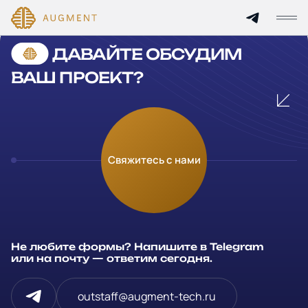
Cannot find 'services' template with page 'detail'
ДАВАЙТЕ ОБСУДИМ
Главная
ВАШ ПРОЕКТ?
О компании
Кейсы
Оставьте заявку
Свяжитесь с нами
Технологии и цены
Заполните и отправьте данные и мы свяжемся с вами в
течение рабочего дня
Партнерам
Ваше имя
*
Не любите формы? Напишите в Telegram
Услуги
или на почту — ответим сегодня.
Компания
Отрасли
outstaff@augment-tech.ru