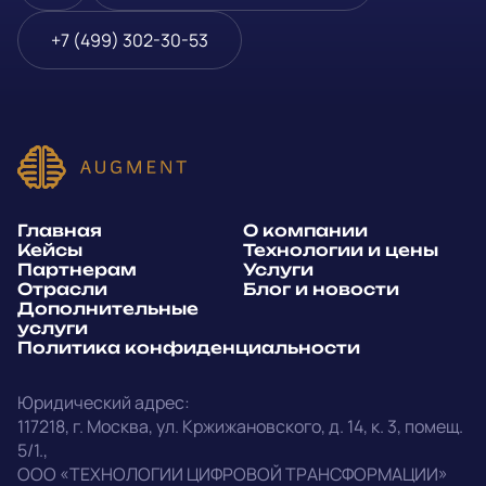
Блог и новости
Телефон
*
+7 (499) 302-30-53
Дополнительные услуги
или
Политика
E-mail
*
конфиденциальности
Способ связи*:
Главная
О компании
Telegram
WhatsApp
Кейсы
Технологии и цены
Партнерам
Услуги
E-mail
Позвонить
Отрасли
Блог и новости
Дополнительные
услуги
Напишите, какие специалисты, в каком количестве и как
Политика конфиденциальности
срочно нужны на ваш проект
Юридический адрес:
Написать в Telegram
117218
,
г. Москва
,
ул. Кржижановского, д. 14
,
к. 3, помещ.
5/1.
,
outstaff@augment-tech.ru
Прикрепить файл
ООО «ТЕХНОЛОГИИ ЦИФРОВОЙ ТРАНСФОРМАЦИИ»