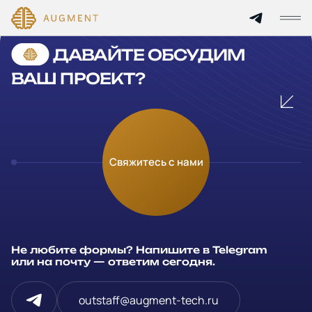
Cannot find 'services' template with page 'detail'
ДАВАЙТЕ ОБСУДИМ
Главная
ВАШ ПРОЕКТ?
О компании
Кейсы
Оставьте заявку
Свяжитесь с нами
Технологии и цены
Заполните и отправьте данные и мы свяжемся с вами в
течение рабочего дня
Партнерам
Ваше имя
*
Не любите формы? Напишите в Telegram
Услуги
или на почту — ответим сегодня.
Компания
Отрасли
outstaff@augment-tech.ru