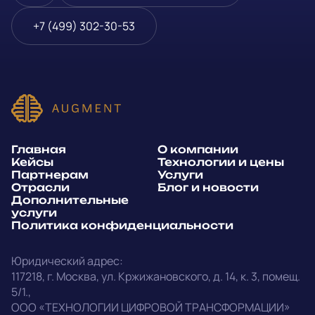
Блог и новости
Телефон
*
+7 (499) 302-30-53
Дополнительные услуги
или
Политика
E-mail
*
конфиденциальности
Способ связи*:
Главная
О компании
Telegram
WhatsApp
Кейсы
Технологии и цены
Партнерам
Услуги
E-mail
Позвонить
Отрасли
Блог и новости
Дополнительные
услуги
Напишите, какие специалисты, в каком количестве и как
Политика конфиденциальности
срочно нужны на ваш проект
Юридический адрес:
Написать в Telegram
117218
,
г. Москва
,
ул. Кржижановского, д. 14
,
к. 3, помещ.
5/1.
,
outstaff@augment-tech.ru
Прикрепить файл
ООО «ТЕХНОЛОГИИ ЦИФРОВОЙ ТРАНСФОРМАЦИИ»