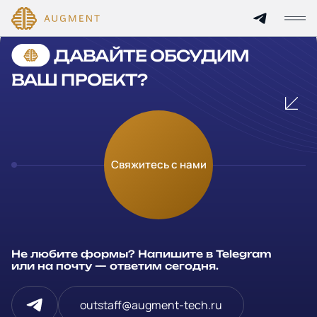
Cannot find 'services' template with page 'detail'
ДАВАЙТЕ ОБСУДИМ
Главная
ВАШ ПРОЕКТ?
О компании
Кейсы
Оставьте заявку
Свяжитесь с нами
Технологии и цены
Заполните и отправьте данные и мы свяжемся с вами в
течение рабочего дня
Партнерам
Ваше имя
*
Не любите формы? Напишите в Telegram
Услуги
или на почту — ответим сегодня.
Компания
Отрасли
outstaff@augment-tech.ru