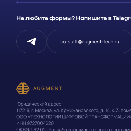
Способ связи
Не любите формы? Напишите в Telegra
Telegram
Напишите, 
outstaff@augment-tech.ru
проект
Написать в Telegram
Прикрепит
outstaff@augment-tech.ru
Нажимая на
персональ
+7 (499) 302-30-53
Юридический адрес:
конфиденц
117218
,
г. Москва
,
ул. Кржижановского, д. 14
,
к. 3, поме
ООО «ТЕХНОЛОГИИ ЦИФРОВОЙ ТРАНСФОРМАЦИИ
ИНН
9727004220
Оставить заявку
ОКВЭД
62.01 - Разработка компьютерного програм