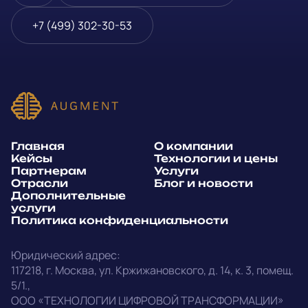
Блог и новости
Телефон
*
+7 (499) 302-30-53
Дополнительные услуги
или
Политика
E-mail
*
конфиденциальности
Способ связи*:
Главная
О компании
Telegram
WhatsApp
Кейсы
Технологии и цены
Партнерам
Услуги
E-mail
Позвонить
Отрасли
Блог и новости
Дополнительные
услуги
Напишите, какие специалисты, в каком количестве и как
Политика конфиденциальности
срочно нужны на ваш проект
Юридический адрес:
Написать в Telegram
117218
,
г. Москва
,
ул. Кржижановского, д. 14
,
к. 3, помещ.
5/1.
,
outstaff@augment-tech.ru
Прикрепить файл
ООО «ТЕХНОЛОГИИ ЦИФРОВОЙ ТРАНСФОРМАЦИИ»