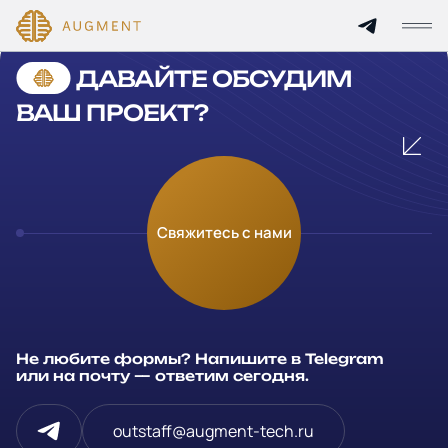
Cannot find 'services' template with page 'detail'
ДАВАЙТЕ ОБСУДИМ
Главная
ВАШ ПРОЕКТ?
О компании
Кейсы
Оставьте заявку
Свяжитесь с нами
Технологии и цены
Заполните и отправьте данные и мы свяжемся с вами в
течение рабочего дня
Партнерам
Ваше имя
*
Не любите формы? Напишите в Telegram
Услуги
или на почту — ответим сегодня.
Компания
Отрасли
outstaff@augment-tech.ru