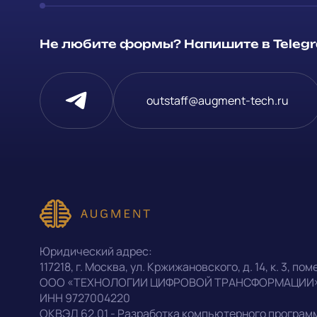
Способ связи
Не любите формы? Напишите в Telegra
Telegram
Напишите, 
outstaff@augment-tech.ru
проект
Написать в Telegram
Прикрепит
outstaff@augment-tech.ru
Нажимая на
персональ
+7 (499) 302-30-53
Юридический адрес:
конфиденц
117218
,
г. Москва
,
ул. Кржижановского, д. 14
,
к. 3, поме
ООО «ТЕХНОЛОГИИ ЦИФРОВОЙ ТРАНСФОРМАЦИИ
ИНН
9727004220
Оставить заявку
ОКВЭД
62.01 - Разработка компьютерного програм