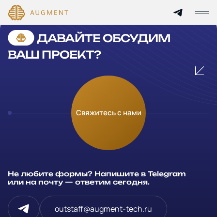
Cannot find 'services' template with page 'detail'
ДАВАЙТЕ ОБСУДИМ
Главная
ВАШ ПРОЕКТ?
О компании
Кейсы
Оставьте заявку
Свяжитесь с нами
Технологии и цены
Заполните и отправьте данные и мы свяжемся с вами в
течение рабочего дня
Партнерам
Ваше имя
*
Не любите формы? Напишите в Telegram
Услуги
или на почту — ответим сегодня.
Компания
Отрасли
outstaff@augment-tech.ru