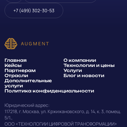
Блог и новости
Телефон
*
+7 (499) 302-30-53
Дополнительные услуги
или
Политика
E-mail
*
конфиденциальности
Способ связи*:
Главная
О компании
Telegram
WhatsApp
Кейсы
Технологии и цены
Партнерам
Услуги
E-mail
Позвонить
Отрасли
Блог и новости
Дополнительные
услуги
Напишите, какие специалисты, в каком количестве и как
Политика конфиденциальности
срочно нужны на ваш проект
Юридический адрес:
Написать в Telegram
117218
,
г. Москва
,
ул. Кржижановского, д. 14
,
к. 3, помещ.
5/1.
,
outstaff@augment-tech.ru
Прикрепить файл
ООО «ТЕХНОЛОГИИ ЦИФРОВОЙ ТРАНСФОРМАЦИИ»