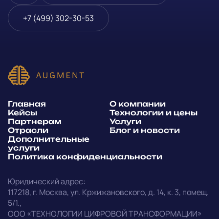
Блог и новости
Телефон
*
+7 (499) 302-30-53
Дополнительные услуги
или
Политика
E-mail
*
конфиденциальности
Способ связи*:
Главная
О компании
Telegram
WhatsApp
Кейсы
Технологии и цены
Партнерам
Услуги
E-mail
Позвонить
Отрасли
Блог и новости
Дополнительные
услуги
Напишите, какие специалисты, в каком количестве и как
Политика конфиденциальности
срочно нужны на ваш проект
Юридический адрес:
Написать в Telegram
117218
,
г. Москва
,
ул. Кржижановского, д. 14
,
к. 3, помещ.
5/1.
,
outstaff@augment-tech.ru
Прикрепить файл
ООО «ТЕХНОЛОГИИ ЦИФРОВОЙ ТРАНСФОРМАЦИИ»