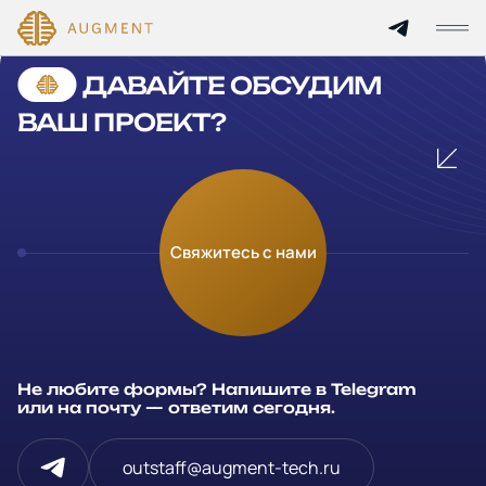
Cannot find 'services' template with page 'detail'
ДАВАЙТЕ ОБСУДИМ
Главная
ВАШ ПРОЕКТ?
О компании
Кейсы
Оставьте заявку
Свяжитесь с нами
Технологии и цены
Заполните и отправьте данные и мы свяжемся с вами в
течение рабочего дня
Партнерам
Ваше имя
*
Не любите формы? Напишите в Telegram
Услуги
или на почту — ответим сегодня.
Компания
Отрасли
outstaff@augment-tech.ru