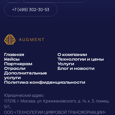
Блог и новости
Телефон
*
+7 (499) 302-30-53
Дополнительные услуги
или
Политика
E-mail
*
конфиденциальности
Способ связи*:
Главная
О компании
Telegram
WhatsApp
Кейсы
Технологии и цены
Партнерам
Услуги
E-mail
Позвонить
Отрасли
Блог и новости
Дополнительные
услуги
Напишите, какие специалисты, в каком количестве и как
Политика конфиденциальности
срочно нужны на ваш проект
Юридический адрес:
Написать в Telegram
117218
,
г. Москва
,
ул. Кржижановского, д. 14
,
к. 3, помещ.
5/1.
,
outstaff@augment-tech.ru
Прикрепить файл
ООО «ТЕХНОЛОГИИ ЦИФРОВОЙ ТРАНСФОРМАЦИИ»