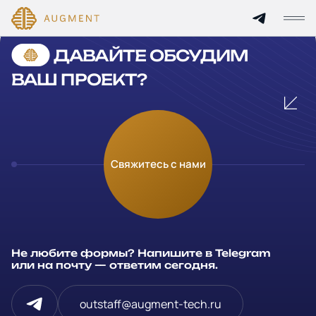
Cannot find 'services' template with page 'detail'
ДАВАЙТЕ ОБСУДИМ
Главная
ВАШ ПРОЕКТ?
О компании
Кейсы
Оставьте заявку
Свяжитесь с нами
Технологии и цены
Заполните и отправьте данные и мы свяжемся с вами в
течение рабочего дня
Партнерам
Ваше имя
*
Не любите формы? Напишите в Telegram
Услуги
или на почту — ответим сегодня.
Компания
Отрасли
outstaff@augment-tech.ru