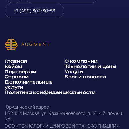
Блог и новости
Телефон
*
+7 (499) 302-30-53
Дополнительные услуги
или
Политика
E-mail
*
конфиденциальности
Способ связи*:
Главная
О компании
Telegram
WhatsApp
Кейсы
Технологии и цены
Партнерам
Услуги
E-mail
Позвонить
Отрасли
Блог и новости
Дополнительные
услуги
Напишите, какие специалисты, в каком количестве и как
Политика конфиденциальности
срочно нужны на ваш проект
Юридический адрес:
Написать в Telegram
117218
,
г. Москва
,
ул. Кржижановского, д. 14
,
к. 3, помещ.
5/1.
,
outstaff@augment-tech.ru
Прикрепить файл
ООО «ТЕХНОЛОГИИ ЦИФРОВОЙ ТРАНСФОРМАЦИИ»