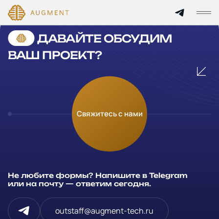
Cannot find 'services' template with page 'detail'
ДАВАЙТЕ ОБСУДИМ
Главная
ВАШ ПРОЕКТ?
О компании
Кейсы
Оставьте заявку
Свяжитесь с нами
Технологии и цены
Заполните и отправьте данные и мы свяжемся с вами в
течение рабочего дня
Партнерам
Ваше имя
*
Не любите формы? Напишите в Telegram
Услуги
или на почту — ответим сегодня.
Компания
Отрасли
outstaff@augment-tech.ru