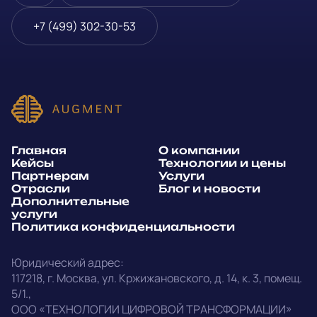
Блог и новости
Телефон
*
+7 (499) 302-30-53
Дополнительные услуги
или
Политика
E-mail
*
конфиденциальности
Способ связи*:
Главная
О компании
Telegram
WhatsApp
Кейсы
Технологии и цены
Партнерам
Услуги
E-mail
Позвонить
Отрасли
Блог и новости
Дополнительные
услуги
Напишите, какие специалисты, в каком количестве и как
Политика конфиденциальности
срочно нужны на ваш проект
Юридический адрес:
Написать в Telegram
117218
,
г. Москва
,
ул. Кржижановского, д. 14
,
к. 3, помещ.
5/1.
,
outstaff@augment-tech.ru
Прикрепить файл
ООО «ТЕХНОЛОГИИ ЦИФРОВОЙ ТРАНСФОРМАЦИИ»