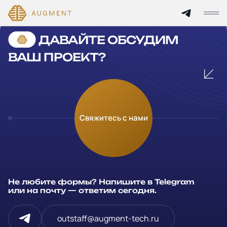
Cannot find 'services' template with page 'detail'
ДАВАЙТЕ ОБСУДИМ
Главная
ВАШ ПРОЕКТ?
О компании
Кейсы
Оставьте заявку
Свяжитесь с нами
Технологии и цены
Заполните и отправьте данные и мы свяжемся с вами в
течение рабочего дня
Партнерам
Ваше имя
*
Не любите формы? Напишите в Telegram
Услуги
или на почту — ответим сегодня.
Компания
Отрасли
outstaff@augment-tech.ru