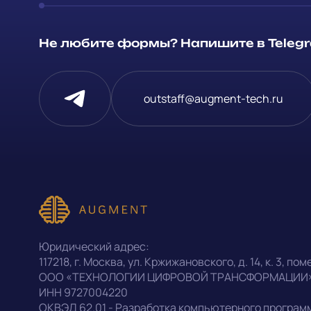
Способ связи
Не любите формы? Напишите в Telegra
Telegram
Напишите, 
outstaff@augment-tech.ru
проект
Написать в Telegram
Прикрепит
outstaff@augment-tech.ru
Нажимая на
персональ
+7 (499) 302-30-53
Юридический адрес:
конфиденц
117218
,
г. Москва
,
ул. Кржижановского, д. 14
,
к. 3, поме
ООО «ТЕХНОЛОГИИ ЦИФРОВОЙ ТРАНСФОРМАЦИИ
ИНН
9727004220
Оставить заявку
ОКВЭД
62.01 - Разработка компьютерного програм