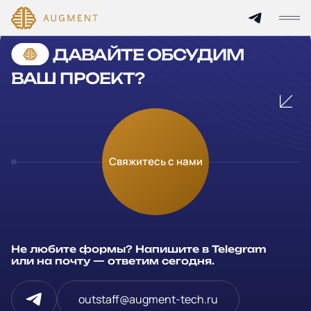
Cannot find 'services' template with page 'detail'
ДАВАЙТЕ ОБСУДИМ
Главная
ВАШ ПРОЕКТ?
О компании
Кейсы
Оставьте заявку
Свяжитесь с нами
Технологии и цены
Заполните и отправьте данные и мы свяжемся с вами в
течение рабочего дня
Партнерам
Ваше имя
*
Не любите формы? Напишите в Telegram
Услуги
или на почту — ответим сегодня.
Компания
Отрасли
outstaff@augment-tech.ru