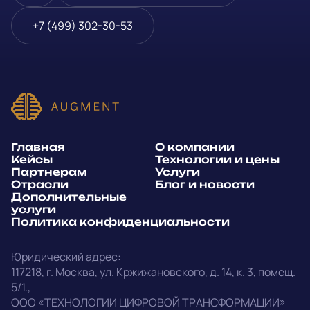
Блог и новости
Телефон
*
+7 (499) 302-30-53
Дополнительные услуги
или
Политика
E-mail
*
конфиденциальности
Способ связи*:
Главная
О компании
Telegram
WhatsApp
Кейсы
Технологии и цены
Партнерам
Услуги
E-mail
Позвонить
Отрасли
Блог и новости
Дополнительные
услуги
Напишите, какие специалисты, в каком количестве и как
Политика конфиденциальности
срочно нужны на ваш проект
Юридический адрес:
Написать в Telegram
117218
,
г. Москва
,
ул. Кржижановского, д. 14
,
к. 3, помещ.
5/1.
,
outstaff@augment-tech.ru
Прикрепить файл
ООО «ТЕХНОЛОГИИ ЦИФРОВОЙ ТРАНСФОРМАЦИИ»