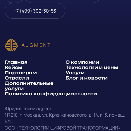
Блог и новости
Телефон
*
+7 (499) 302-30-53
Дополнительные услуги
или
Политика
E-mail
*
конфиденциальности
Способ связи*:
Главная
О компании
Telegram
WhatsApp
Кейсы
Технологии и цены
Партнерам
Услуги
E-mail
Позвонить
Отрасли
Блог и новости
Дополнительные
услуги
Напишите, какие специалисты, в каком количестве и как
Политика конфиденциальности
срочно нужны на ваш проект
Юридический адрес:
Написать в Telegram
117218
,
г. Москва
,
ул. Кржижановского, д. 14
,
к. 3, помещ.
5/1.
,
outstaff@augment-tech.ru
Прикрепить файл
ООО «ТЕХНОЛОГИИ ЦИФРОВОЙ ТРАНСФОРМАЦИИ»