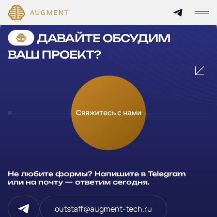
Cannot find 'services' template with page 'detail'
ДАВАЙТЕ ОБСУДИМ
Главная
ВАШ ПРОЕКТ?
О компании
Кейсы
Оставьте заявку
Свяжитесь с нами
Технологии и цены
Заполните и отправьте данные и мы свяжемся с вами в
течение рабочего дня
Партнерам
Ваше имя
*
Не любите формы? Напишите в Telegram
Услуги
или на почту — ответим сегодня.
Компания
Отрасли
outstaff@augment-tech.ru