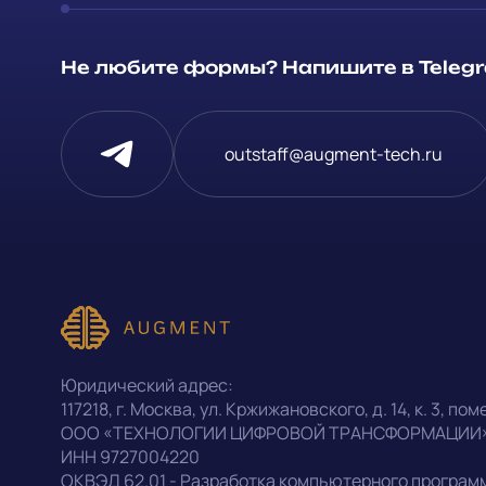
Способ связи
Не любите формы? Напишите в Telegra
Telegram
Напишите, 
outstaff@augment-tech.ru
проект
Написать в Telegram
Прикрепит
outstaff@augment-tech.ru
Нажимая на
персональ
+7 (499) 302-30-53
Юридический адрес:
конфиденц
117218
,
г. Москва
,
ул. Кржижановского, д. 14
,
к. 3, поме
ООО «ТЕХНОЛОГИИ ЦИФРОВОЙ ТРАНСФОРМАЦИИ
ИНН
9727004220
Оставить заявку
ОКВЭД
62.01 - Разработка компьютерного програм