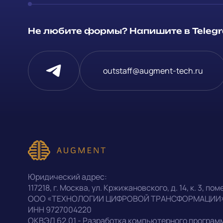
Способ связи
Не любите формы? Напишите в Telegra
Telegram
Напишите, 
outstaff@augment-tech.ru
проект
Написать в Telegram
Прикрепит
outstaff@augment-tech.ru
Нажимая на
персональ
+7 (499) 302-30-53
Юридический адрес:
конфиденц
117218
,
г. Москва
,
ул. Кржижановского, д. 14
,
к. 3, поме
ООО «ТЕХНОЛОГИИ ЦИФРОВОЙ ТРАНСФОРМАЦИИ
ИНН
9727004220
Оставить заявку
ОКВЭД
62.01 - Разработка компьютерного програм