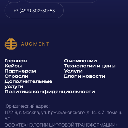
Блог и новости
Телефон
*
+7 (499) 302-30-53
Дополнительные услуги
или
Политика
E-mail
*
конфиденциальности
Способ связи*:
Главная
О компании
Telegram
WhatsApp
Кейсы
Технологии и цены
Партнерам
Услуги
E-mail
Позвонить
Отрасли
Блог и новости
Дополнительные
услуги
Напишите, какие специалисты, в каком количестве и как
Политика конфиденциальности
срочно нужны на ваш проект
Юридический адрес:
Написать в Telegram
117218
,
г. Москва
,
ул. Кржижановского, д. 14
,
к. 3, помещ.
5/1.
,
outstaff@augment-tech.ru
Прикрепить файл
ООО «ТЕХНОЛОГИИ ЦИФРОВОЙ ТРАНСФОРМАЦИИ»