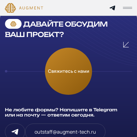
Cannot find 'services' template with page 'detail'
ДАВАЙТЕ ОБСУДИМ
Главная
ВАШ ПРОЕКТ?
О компании
Кейсы
Оставьте заявку
Свяжитесь с нами
Технологии и цены
Заполните и отправьте данные и мы свяжемся с вами в
течение рабочего дня
Партнерам
Ваше имя
*
Не любите формы? Напишите в Telegram
Услуги
или на почту — ответим сегодня.
Компания
Отрасли
outstaff@augment-tech.ru