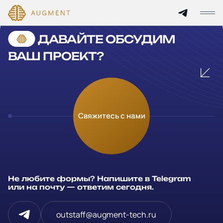
Cannot find 'services' template with page 'detail'
ДАВАЙТЕ ОБСУДИМ
Главная
ВАШ ПРОЕКТ?
О компании
Кейсы
Оставьте заявку
Свяжитесь с нами
Технологии и цены
Заполните и отправьте данные и мы свяжемся с вами в
течение рабочего дня
Партнерам
Ваше имя
*
Не любите формы? Напишите в Telegram
Услуги
или на почту — ответим сегодня.
Компания
Отрасли
outstaff@augment-tech.ru