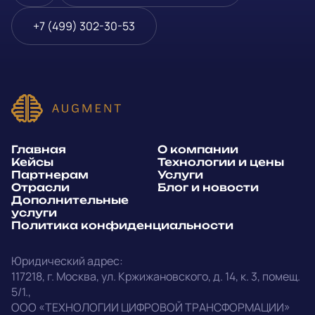
Блог и новости
Телефон
*
+7 (499) 302-30-53
Дополнительные услуги
или
Политика
E-mail
*
конфиденциальности
Способ связи*:
Главная
О компании
Telegram
WhatsApp
Кейсы
Технологии и цены
Партнерам
Услуги
E-mail
Позвонить
Отрасли
Блог и новости
Дополнительные
услуги
Напишите, какие специалисты, в каком количестве и как
Политика конфиденциальности
срочно нужны на ваш проект
Юридический адрес:
Написать в Telegram
117218
,
г. Москва
,
ул. Кржижановского, д. 14
,
к. 3, помещ.
5/1.
,
outstaff@augment-tech.ru
Прикрепить файл
ООО «ТЕХНОЛОГИИ ЦИФРОВОЙ ТРАНСФОРМАЦИИ»