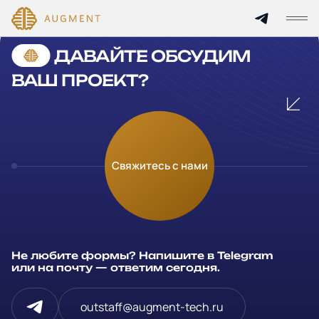
Cannot find 'services' template with page 'detail'
ДАВАЙТЕ ОБСУДИМ
Главная
ВАШ ПРОЕКТ?
О компании
Кейсы
Оставьте заявку
Свяжитесь с нами
Технологии и цены
Заполните и отправьте данные и мы свяжемся с вами в
течение рабочего дня
Партнерам
Ваше имя
*
Не любите формы? Напишите в Telegram
Услуги
или на почту — ответим сегодня.
Компания
Отрасли
outstaff@augment-tech.ru