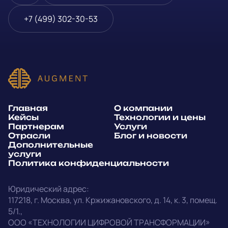
Блог и новости
Телефон
*
+7 (499) 302-30-53
Дополнительные услуги
или
Политика
E-mail
*
конфиденциальности
Способ связи*:
Главная
О компании
Telegram
WhatsApp
Кейсы
Технологии и цены
Партнерам
Услуги
E-mail
Позвонить
Отрасли
Блог и новости
Дополнительные
услуги
Напишите, какие специалисты, в каком количестве и как
Политика конфиденциальности
срочно нужны на ваш проект
Юридический адрес:
Написать в Telegram
117218
,
г. Москва
,
ул. Кржижановского, д. 14
,
к. 3, помещ.
5/1.
,
outstaff@augment-tech.ru
Прикрепить файл
ООО «ТЕХНОЛОГИИ ЦИФРОВОЙ ТРАНСФОРМАЦИИ»