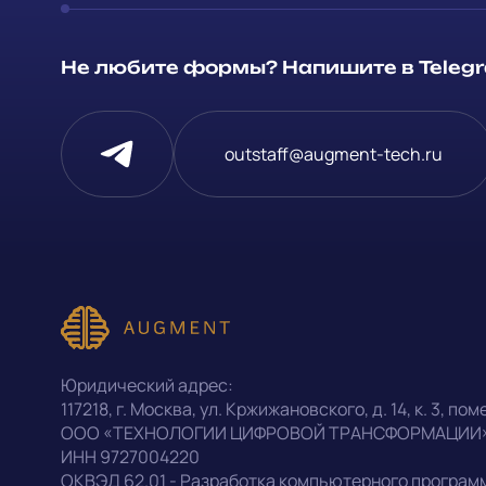
Способ связи
Не любите формы? Напишите в Telegra
Telegram
Напишите, 
outstaff@augment-tech.ru
проект
Написать в Telegram
Прикрепит
outstaff@augment-tech.ru
Нажимая на
персональ
+7 (499) 302-30-53
Юридический адрес:
конфиденц
117218
,
г. Москва
,
ул. Кржижановского, д. 14
,
к. 3, поме
ООО «ТЕХНОЛОГИИ ЦИФРОВОЙ ТРАНСФОРМАЦИИ
ИНН
9727004220
Оставить заявку
ОКВЭД
62.01 - Разработка компьютерного програм