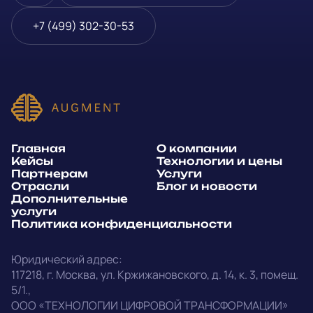
Блог и новости
Телефон
*
+7 (499) 302-30-53
Дополнительные услуги
или
Политика
E-mail
*
конфиденциальности
Способ связи*:
Главная
О компании
Telegram
WhatsApp
Кейсы
Технологии и цены
Партнерам
Услуги
E-mail
Позвонить
Отрасли
Блог и новости
Дополнительные
услуги
Напишите, какие специалисты, в каком количестве и как
Политика конфиденциальности
срочно нужны на ваш проект
Юридический адрес:
Написать в Telegram
117218
,
г. Москва
,
ул. Кржижановского, д. 14
,
к. 3, помещ.
5/1.
,
outstaff@augment-tech.ru
Прикрепить файл
ООО «ТЕХНОЛОГИИ ЦИФРОВОЙ ТРАНСФОРМАЦИИ»