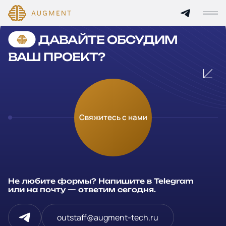
Cannot find 'services' template with page 'detail'
ДАВАЙТЕ ОБСУДИМ
Главная
ВАШ ПРОЕКТ?
О компании
Кейсы
Оставьте заявку
Свяжитесь с нами
Технологии и цены
Заполните и отправьте данные и мы свяжемся с вами в
течение рабочего дня
Партнерам
Ваше имя
*
Не любите формы? Напишите в Telegram
Услуги
или на почту — ответим сегодня.
Компания
Отрасли
outstaff@augment-tech.ru