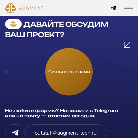
Cannot find 'services' template with page 'detail'
ДАВАЙТЕ ОБСУДИМ
Главная
ВАШ ПРОЕКТ?
О компании
Кейсы
Оставьте заявку
Свяжитесь с нами
Технологии и цены
Заполните и отправьте данные и мы свяжемся с вами в
течение рабочего дня
Партнерам
Ваше имя
*
Не любите формы? Напишите в Telegram
Услуги
или на почту — ответим сегодня.
Компания
Отрасли
outstaff@augment-tech.ru