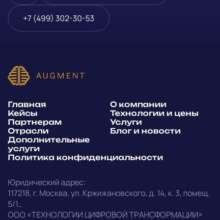
Блог и новости
Телефон
*
+7 (499) 302-30-53
Дополнительные услуги
или
Политика
E-mail
*
конфиденциальности
Способ связи*:
Главная
О компании
Telegram
WhatsApp
Кейсы
Технологии и цены
Партнерам
Услуги
E-mail
Позвонить
Отрасли
Блог и новости
Дополнительные
услуги
Напишите, какие специалисты, в каком количестве и как
Политика конфиденциальности
срочно нужны на ваш проект
Юридический адрес:
Написать в Telegram
117218
,
г. Москва
,
ул. Кржижановского, д. 14
,
к. 3, помещ.
5/1.
,
outstaff@augment-tech.ru
Прикрепить файл
ООО «ТЕХНОЛОГИИ ЦИФРОВОЙ ТРАНСФОРМАЦИИ»