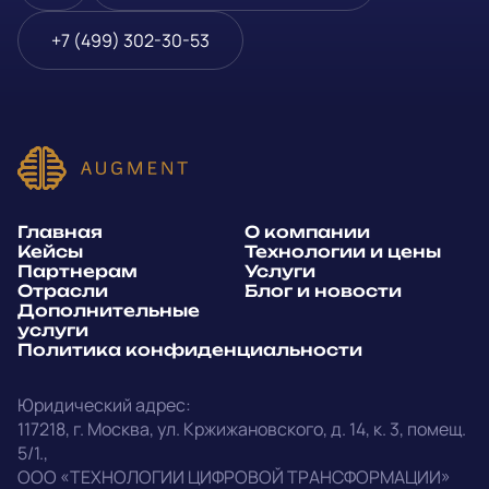
Блог и новости
Телефон
*
+7 (499) 302-30-53
Дополнительные услуги
или
Политика
E-mail
*
конфиденциальности
Способ связи*:
Главная
О компании
Telegram
WhatsApp
Кейсы
Технологии и цены
Партнерам
Услуги
E-mail
Позвонить
Отрасли
Блог и новости
Дополнительные
услуги
Напишите, какие специалисты, в каком количестве и как
Политика конфиденциальности
срочно нужны на ваш проект
Юридический адрес:
Написать в Telegram
117218
,
г. Москва
,
ул. Кржижановского, д. 14
,
к. 3, помещ.
5/1.
,
outstaff@augment-tech.ru
Прикрепить файл
ООО «ТЕХНОЛОГИИ ЦИФРОВОЙ ТРАНСФОРМАЦИИ»