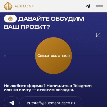
Cannot find 'services' template with page 'detail'
ДАВАЙТЕ ОБСУДИМ
Главная
ВАШ ПРОЕКТ?
О компании
Кейсы
Оставьте заявку
Свяжитесь с нами
Технологии и цены
Заполните и отправьте данные и мы свяжемся с вами в
течение рабочего дня
Партнерам
Ваше имя
*
Не любите формы? Напишите в Telegram
Услуги
или на почту — ответим сегодня.
Компания
Отрасли
outstaff@augment-tech.ru