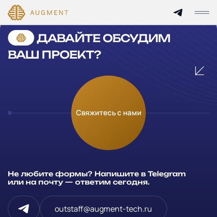
Cannot find 'services' template with page 'detail'
ДАВАЙТЕ ОБСУДИМ
Главная
ВАШ ПРОЕКТ?
О компании
Кейсы
Оставьте заявку
Свяжитесь с нами
Технологии и цены
Заполните и отправьте данные и мы свяжемся с вами в
течение рабочего дня
Партнерам
Ваше имя
*
Не любите формы? Напишите в Telegram
Услуги
или на почту — ответим сегодня.
Компания
Отрасли
outstaff@augment-tech.ru