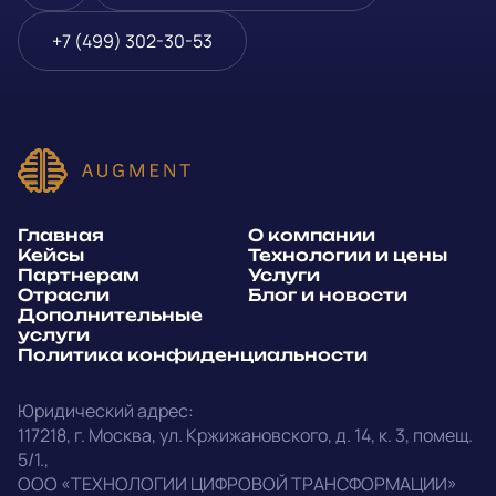
Блог и новости
Телефон
*
+7 (499) 302-30-53
Дополнительные услуги
или
Политика
E-mail
*
конфиденциальности
Способ связи*:
Главная
О компании
Telegram
WhatsApp
Кейсы
Технологии и цены
Партнерам
Услуги
E-mail
Позвонить
Отрасли
Блог и новости
Дополнительные
услуги
Напишите, какие специалисты, в каком количестве и как
Политика конфиденциальности
срочно нужны на ваш проект
Юридический адрес:
Написать в Telegram
117218
,
г. Москва
,
ул. Кржижановского, д. 14
,
к. 3, помещ.
5/1.
,
outstaff@augment-tech.ru
Прикрепить файл
ООО «ТЕХНОЛОГИИ ЦИФРОВОЙ ТРАНСФОРМАЦИИ»