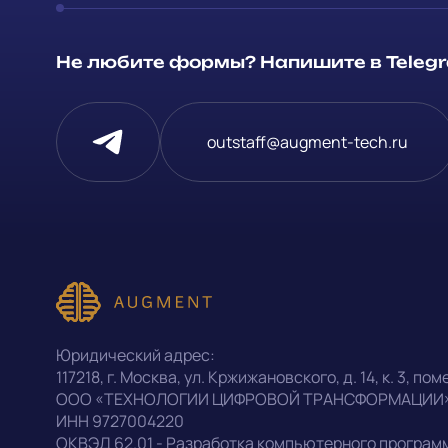
Способ связи
Не любите формы? Напишите в Telegra
Telegram
Напишите, 
outstaff@augment-tech.ru
проект
Написать в Telegram
Прикрепит
outstaff@augment-tech.ru
Нажимая на
персональ
+7 (499) 302-30-53
Юридический адрес:
конфиденц
117218
,
г. Москва
,
ул. Кржижановского, д. 14
,
к. 3, поме
ООО «ТЕХНОЛОГИИ ЦИФРОВОЙ ТРАНСФОРМАЦИИ
ИНН
9727004220
Оставить заявку
ОКВЭД
62.01 - Разработка компьютерного програм