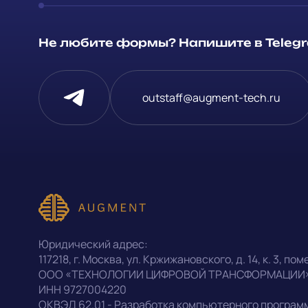
Способ связи
Не любите формы? Напишите в Telegra
Telegram
Напишите, 
outstaff@augment-tech.ru
проект
Написать в Telegram
Прикрепит
outstaff@augment-tech.ru
Нажимая на
персональ
+7 (499) 302-30-53
Юридический адрес:
конфиденц
117218
,
г. Москва
,
ул. Кржижановского, д. 14
,
к. 3, поме
ООО «ТЕХНОЛОГИИ ЦИФРОВОЙ ТРАНСФОРМАЦИИ
ИНН
9727004220
Оставить заявку
ОКВЭД
62.01 - Разработка компьютерного програм