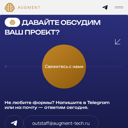
Cannot find 'services' template with page 'detail'
ДАВАЙТЕ ОБСУДИМ
Главная
ВАШ ПРОЕКТ?
О компании
Кейсы
Оставьте заявку
Свяжитесь с нами
Технологии и цены
Заполните и отправьте данные и мы свяжемся с вами в
течение рабочего дня
Партнерам
Ваше имя
*
Не любите формы? Напишите в Telegram
Услуги
или на почту — ответим сегодня.
Компания
Отрасли
outstaff@augment-tech.ru