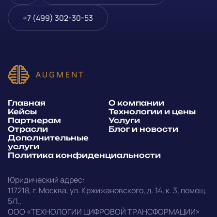
Блог и новости
Телефон
*
+7 (499) 302-30-53
Дополнительные услуги
или
Политика
E-mail
*
конфиденциальности
Способ связи*:
Главная
О компании
Telegram
WhatsApp
Кейсы
Технологии и цены
Партнерам
Услуги
E-mail
Позвонить
Отрасли
Блог и новости
Дополнительные
услуги
Напишите, какие специалисты, в каком количестве и как
Политика конфиденциальности
срочно нужны на ваш проект
Юридический адрес:
Написать в Telegram
117218
,
г. Москва
,
ул. Кржижановского, д. 14
,
к. 3, помещ.
5/1.
,
outstaff@augment-tech.ru
Прикрепить файл
ООО «ТЕХНОЛОГИИ ЦИФРОВОЙ ТРАНСФОРМАЦИИ»