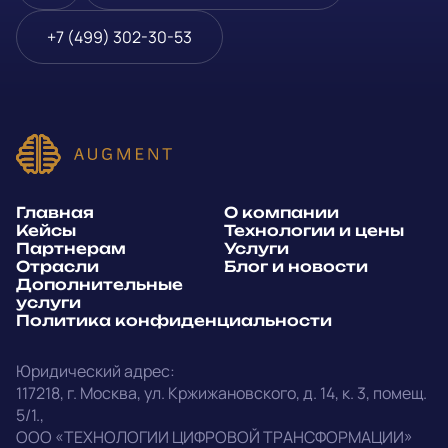
Блог и новости
Телефон
*
+7 (499) 302-30-53
Дополнительные услуги
или
Политика
E-mail
*
конфиденциальности
Способ связи*:
Главная
О компании
Telegram
WhatsApp
Кейсы
Технологии и цены
Партнерам
Услуги
E-mail
Позвонить
Отрасли
Блог и новости
Дополнительные
услуги
Напишите, какие специалисты, в каком количестве и как
Политика конфиденциальности
срочно нужны на ваш проект
Юридический адрес:
Написать в Telegram
117218
,
г. Москва
,
ул. Кржижановского, д. 14
,
к. 3, помещ.
5/1.
,
outstaff@augment-tech.ru
Прикрепить файл
ООО «ТЕХНОЛОГИИ ЦИФРОВОЙ ТРАНСФОРМАЦИИ»