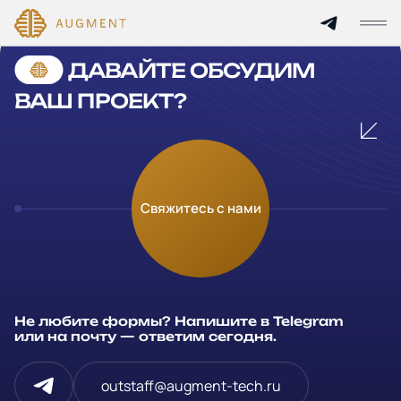
Cannot find 'services' template with page 'detail'
ДАВАЙТЕ ОБСУДИМ
Главная
ВАШ ПРОЕКТ?
О компании
Кейсы
Оставьте заявку
Свяжитесь с нами
Технологии и цены
Заполните и отправьте данные и мы свяжемся с вами в
течение рабочего дня
Партнерам
Ваше имя
*
Не любите формы? Напишите в Telegram
Услуги
или на почту — ответим сегодня.
Компания
Отрасли
outstaff@augment-tech.ru