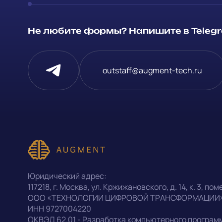
Способ связи
Не любите формы? Напишите в Telegra
Telegram
Напишите, 
outstaff@augment-tech.ru
проект
Написать в Telegram
Прикрепит
outstaff@augment-tech.ru
Нажимая на
персональ
+7 (499) 302-30-53
Юридический адрес:
конфиденц
117218
,
г. Москва
,
ул. Кржижановского, д. 14
,
к. 3, поме
ООО «ТЕХНОЛОГИИ ЦИФРОВОЙ ТРАНСФОРМАЦИИ
ИНН
9727004220
Оставить заявку
ОКВЭД
62.01 - Разработка компьютерного програм