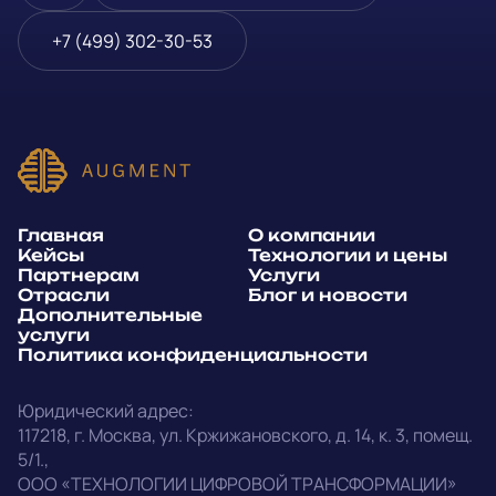
Блог и новости
Телефон
*
+7 (499) 302-30-53
Дополнительные услуги
или
Политика
E-mail
*
конфиденциальности
Способ связи*:
Главная
О компании
Telegram
WhatsApp
Кейсы
Технологии и цены
Партнерам
Услуги
E-mail
Позвонить
Отрасли
Блог и новости
Дополнительные
услуги
Напишите, какие специалисты, в каком количестве и как
Политика конфиденциальности
срочно нужны на ваш проект
Юридический адрес:
Написать в Telegram
117218
,
г. Москва
,
ул. Кржижановского, д. 14
,
к. 3, помещ.
5/1.
,
outstaff@augment-tech.ru
Прикрепить файл
ООО «ТЕХНОЛОГИИ ЦИФРОВОЙ ТРАНСФОРМАЦИИ»