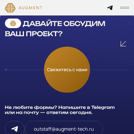
Cannot find 'services' template with page 'detail'
ДАВАЙТЕ ОБСУДИМ
Главная
ВАШ ПРОЕКТ?
О компании
Кейсы
Оставьте заявку
Свяжитесь с нами
Технологии и цены
Заполните и отправьте данные и мы свяжемся с вами в
течение рабочего дня
Партнерам
Ваше имя
*
Не любите формы? Напишите в Telegram
Услуги
или на почту — ответим сегодня.
Компания
Отрасли
outstaff@augment-tech.ru