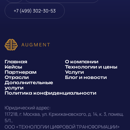
Блог и новости
Телефон
*
+7 (499) 302-30-53
Дополнительные услуги
или
Политика
E-mail
*
конфиденциальности
Способ связи*:
Главная
О компании
Telegram
WhatsApp
Кейсы
Технологии и цены
Партнерам
Услуги
E-mail
Позвонить
Отрасли
Блог и новости
Дополнительные
услуги
Напишите, какие специалисты, в каком количестве и как
Политика конфиденциальности
срочно нужны на ваш проект
Юридический адрес:
Написать в Telegram
117218
,
г. Москва
,
ул. Кржижановского, д. 14
,
к. 3, помещ.
5/1.
,
outstaff@augment-tech.ru
Прикрепить файл
ООО «ТЕХНОЛОГИИ ЦИФРОВОЙ ТРАНСФОРМАЦИИ»