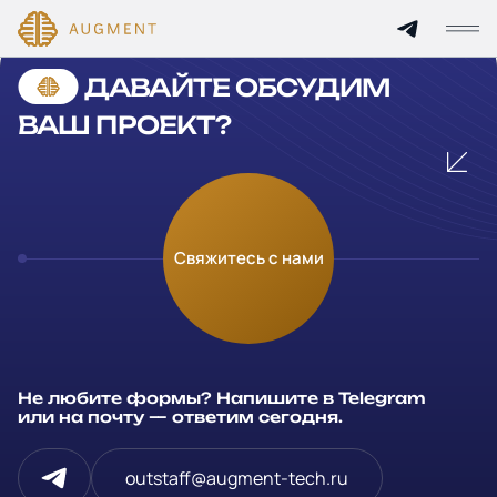
Cannot find 'services' template with page 'detail'
ДАВАЙТЕ ОБСУДИМ
Главная
ВАШ ПРОЕКТ?
О компании
Кейсы
Оставьте заявку
Свяжитесь с нами
Технологии и цены
Заполните и отправьте данные и мы свяжемся с вами в
течение рабочего дня
Партнерам
Ваше имя
*
Не любите формы? Напишите в Telegram
Услуги
или на почту — ответим сегодня.
Компания
Отрасли
outstaff@augment-tech.ru