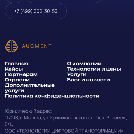
Блог и новости
Телефон
*
+7 (499) 302-30-53
Дополнительные услуги
или
Политика
E-mail
*
конфиденциальности
Способ связи*:
Главная
О компании
Telegram
WhatsApp
Кейсы
Технологии и цены
Партнерам
Услуги
E-mail
Позвонить
Отрасли
Блог и новости
Дополнительные
услуги
Напишите, какие специалисты, в каком количестве и как
Политика конфиденциальности
срочно нужны на ваш проект
Юридический адрес:
Написать в Telegram
117218
,
г. Москва
,
ул. Кржижановского, д. 14
,
к. 3, помещ.
5/1.
,
outstaff@augment-tech.ru
Прикрепить файл
ООО «ТЕХНОЛОГИИ ЦИФРОВОЙ ТРАНСФОРМАЦИИ»