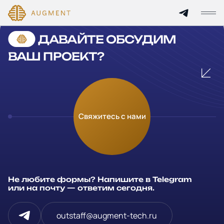
Cannot find 'services' template with page 'detail'
ДАВАЙТЕ ОБСУДИМ
Главная
ВАШ ПРОЕКТ?
О компании
Кейсы
Оставьте заявку
Свяжитесь с нами
Технологии и цены
Заполните и отправьте данные и мы свяжемся с вами в
течение рабочего дня
Партнерам
Ваше имя
*
Не любите формы? Напишите в Telegram
Услуги
или на почту — ответим сегодня.
Компания
Отрасли
outstaff@augment-tech.ru