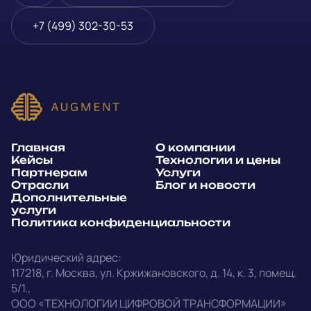
Блог и новости
Телефон
*
+7 (499) 302-30-53
Дополнительные услуги
или
Политика
E-mail
*
конфиденциальности
Способ связи*:
Главная
О компании
Telegram
WhatsApp
Кейсы
Технологии и цены
Партнерам
Услуги
E-mail
Позвонить
Отрасли
Блог и новости
Дополнительные
услуги
Напишите, какие специалисты, в каком количестве и как
Политика конфиденциальности
срочно нужны на ваш проект
Юридический адрес:
Написать в Telegram
117218
,
г. Москва
,
ул. Кржижановского, д. 14
,
к. 3, помещ.
5/1.
,
outstaff@augment-tech.ru
Прикрепить файл
ООО «ТЕХНОЛОГИИ ЦИФРОВОЙ ТРАНСФОРМАЦИИ»