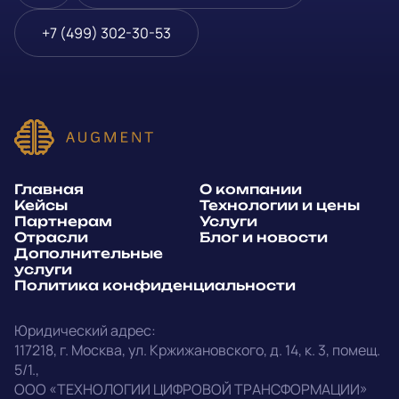
Блог и новости
Телефон
*
+7 (499) 302-30-53
Дополнительные услуги
или
Политика
E-mail
*
конфиденциальности
Способ связи*:
Главная
О компании
Telegram
WhatsApp
Кейсы
Технологии и цены
Партнерам
Услуги
E-mail
Позвонить
Отрасли
Блог и новости
Дополнительные
услуги
Напишите, какие специалисты, в каком количестве и как
Политика конфиденциальности
срочно нужны на ваш проект
Юридический адрес:
Написать в Telegram
117218
,
г. Москва
,
ул. Кржижановского, д. 14
,
к. 3, помещ.
5/1.
,
outstaff@augment-tech.ru
Прикрепить файл
ООО «ТЕХНОЛОГИИ ЦИФРОВОЙ ТРАНСФОРМАЦИИ»