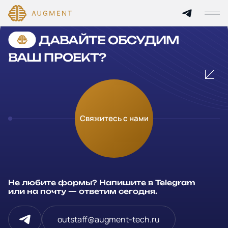
Cannot find 'services' template with page 'detail'
ДАВАЙТЕ ОБСУДИМ
Главная
ВАШ ПРОЕКТ?
О компании
Кейсы
Оставьте заявку
Свяжитесь с нами
Технологии и цены
Заполните и отправьте данные и мы свяжемся с вами в
течение рабочего дня
Партнерам
Ваше имя
*
Не любите формы? Напишите в Telegram
Услуги
или на почту — ответим сегодня.
Компания
Отрасли
outstaff@augment-tech.ru