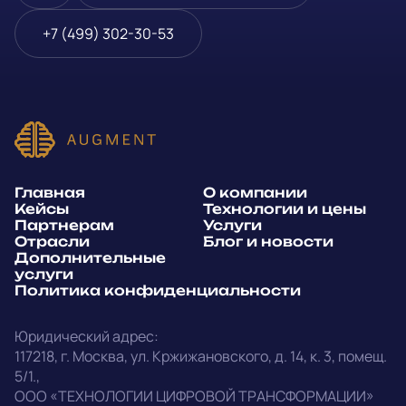
Блог и новости
Телефон
*
+7 (499) 302-30-53
Дополнительные услуги
или
Политика
E-mail
*
конфиденциальности
Способ связи*:
Главная
О компании
Telegram
WhatsApp
Кейсы
Технологии и цены
Партнерам
Услуги
E-mail
Позвонить
Отрасли
Блог и новости
Дополнительные
услуги
Напишите, какие специалисты, в каком количестве и как
Политика конфиденциальности
срочно нужны на ваш проект
Юридический адрес:
Написать в Telegram
117218
,
г. Москва
,
ул. Кржижановского, д. 14
,
к. 3, помещ.
5/1.
,
outstaff@augment-tech.ru
Прикрепить файл
ООО «ТЕХНОЛОГИИ ЦИФРОВОЙ ТРАНСФОРМАЦИИ»