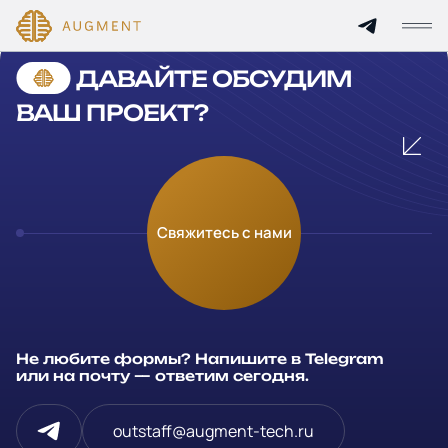
Cannot find 'services' template with page 'detail'
ДАВАЙТЕ ОБСУДИМ
Главная
ВАШ ПРОЕКТ?
О компании
Кейсы
Оставьте заявку
Свяжитесь с нами
Технологии и цены
Заполните и отправьте данные и мы свяжемся с вами в
течение рабочего дня
Партнерам
Ваше имя
*
Не любите формы? Напишите в Telegram
Услуги
или на почту — ответим сегодня.
Компания
Отрасли
outstaff@augment-tech.ru