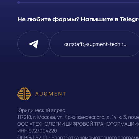
Способ связи
Не любите формы? Напишите в Telegra
Telegram
Напишите, 
outstaff@augment-tech.ru
проект
Написать в Telegram
Прикрепит
outstaff@augment-tech.ru
Нажимая на
персональ
+7 (499) 302-30-53
Юридический адрес:
конфиденц
117218
,
г. Москва
,
ул. Кржижановского, д. 14
,
к. 3, поме
ООО «ТЕХНОЛОГИИ ЦИФРОВОЙ ТРАНСФОРМАЦИИ
ИНН
9727004220
Оставить заявку
ОКВЭД
62.01 - Разработка компьютерного програм