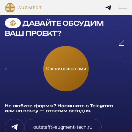
Cannot find 'services' template with page 'detail'
ДАВАЙТЕ ОБСУДИМ
Главная
ВАШ ПРОЕКТ?
О компании
Кейсы
Оставьте заявку
Свяжитесь с нами
Технологии и цены
Заполните и отправьте данные и мы свяжемся с вами в
течение рабочего дня
Партнерам
Ваше имя
*
Не любите формы? Напишите в Telegram
Услуги
или на почту — ответим сегодня.
Компания
Отрасли
outstaff@augment-tech.ru