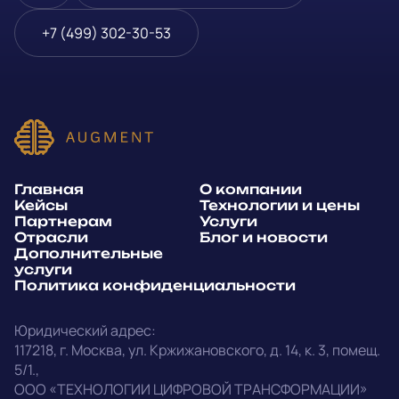
Блог и новости
Телефон
*
+7 (499) 302-30-53
Дополнительные услуги
или
Политика
E-mail
*
конфиденциальности
Способ связи*:
Главная
О компании
Telegram
WhatsApp
Кейсы
Технологии и цены
Партнерам
Услуги
E-mail
Позвонить
Отрасли
Блог и новости
Дополнительные
услуги
Напишите, какие специалисты, в каком количестве и как
Политика конфиденциальности
срочно нужны на ваш проект
Юридический адрес:
Написать в Telegram
117218
,
г. Москва
,
ул. Кржижановского, д. 14
,
к. 3, помещ.
5/1.
,
outstaff@augment-tech.ru
Прикрепить файл
ООО «ТЕХНОЛОГИИ ЦИФРОВОЙ ТРАНСФОРМАЦИИ»