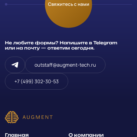
Оставьте заявку
Свяжитесь с нами
Заполните и отправьте данные и мы свяжемся с вами в
течение рабочего дня
Ваше имя
*
Не любите формы? Напишите в Telegram
или на почту — ответим сегодня.
Компания
outstaff@augment-tech.ru
Телефон
*
+7 (499) 302-30-53
или
E-mail
*
Способ связи*:
Главная
О компании