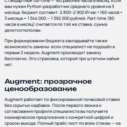
Стандартный full-time — 160 рабочих часов в месяц. Если
вам нужен Python-разработчик среднего уровня на 3
месяца, бюджет составит: 2 800–2 900 ₽/час × 160 часов ×
3 месяца = 1 344 000 — 1 392 000 рублей. Part-time (80
часов в месяц) считается по той же ставке, сумма
делится пополам.
При формировании бюджета закладывайте также
возможность замены: если специалист не подошёл в
первые 2 недели, Augment производит замену
бесплатно. Это страховка, которой при штатном найме
нет.
Augment: прозрачное
ценообразование
Augment работает по фиксированной почасовой ставке
без скрытых надбавок. После первого звонка и
согласования профиля специалиста вы получаете
коммерческое предложение с конкретной цифрой и
сроком выхода. Полный прайс-лист по всем стекам — на