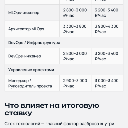
2 800–3 000
3 200–3 400
MLOps-инженер
₽/час
₽/час
3 300–3 800
3 900–4 300
Архитектор MLOps
₽/час
₽/час
DevOps / Инфраструктура
2 800–3 000
3 200–3 400
DevOps-инженер
₽/час
₽/час
Управление проектами
Менеджер /
2 900–3 000
3 000–3 400
Руководитель проекта
₽/час
₽/час
Что влияет на итоговую
ставку
Стек технологий — главный фактор разброса внутри