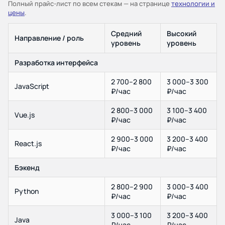
Полный прайс-лист по всем стекам — на странице
технологии и
цены
.
Средний
Высокий
Направление / роль
уровень
уровень
Разработка интерфейса
2 700–2 800
3 000–3 300
JavaScript
₽/час
₽/час
2 800–3 000
3 100–3 400
Vue.js
₽/час
₽/час
2 900–3 000
3 200–3 400
React.js
₽/час
₽/час
Бэкенд
2 800–2 900
3 000–3 400
Python
₽/час
₽/час
3 000–3 100
3 200–3 400
Java
₽/час
₽/час