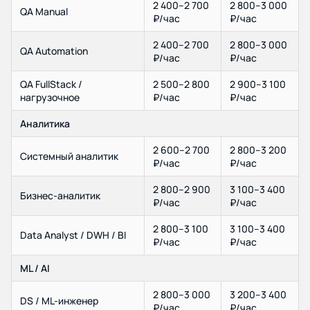
2 400–2 700
2 800–3 000
QA Manual
₽/час
₽/час
2 400–2 700
2 800–3 000
QA Automation
₽/час
₽/час
QA FullStack /
2 500–2 800
2 900–3 100
нагрузочное
₽/час
₽/час
Аналитика
2 600–2 700
2 800–3 200
Системный аналитик
₽/час
₽/час
2 800–2 900
3 100–3 400
Бизнес-аналитик
₽/час
₽/час
2 800–3 100
3 100–3 400
Data Analyst / DWH / BI
₽/час
₽/час
ML / AI
2 800–3 000
3 200–3 400
DS / ML-инженер
₽/час
₽/час