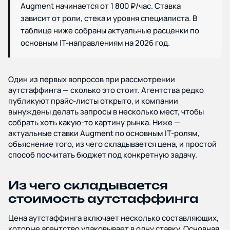
Augment начинается от 1 800 ₽/час. Ставка
Блог и новости
зависит от роли, стека и уровня специалиста. В
таблице ниже собраны актуальные расценки по
Дополнительные услуги
основным IT-направлениям на 2026 год.
Политика
Один из первых вопросов при рассмотрении
конфиденциальности
аутстаффинга — сколько это стоит. Агентства редко
публикуют прайс-листы открыто, и компании
вынуждены делать запросы в несколько мест, чтобы
собрать хоть какую-то картину рынка. Ниже —
актуальные ставки Augment по основным IT-ролям,
объяснение того, из чего складывается цена, и простой
способ посчитать бюджет под конкретную задачу.
Из чего складывается
стоимость аутстаффинга
Цена аутстаффинга включает несколько составляющих,
которые агентство упаковывает в одну ставку. Основная