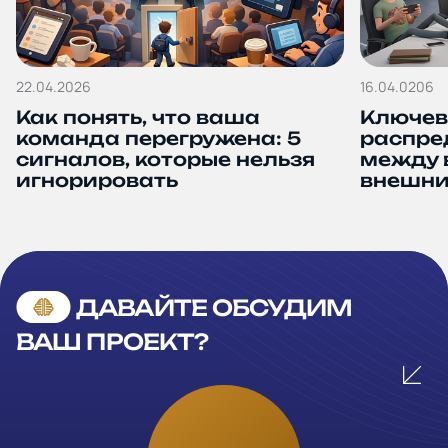
22.04.2026
16.04.0206
Как понять, что ваша
Ключев
команда перегружена: 5
распре
сигналов, которые нельзя
между 
игнорировать
внешни
ДАВАЙТЕ ОБСУДИМ
ВАШ ПРОЕКТ?