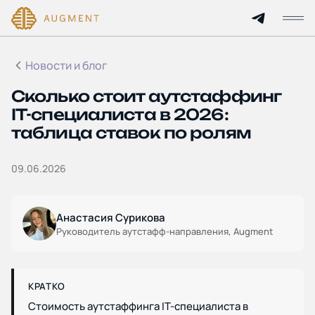
Новости и блог
Главная
Сколько стоит аутстаффинг
О компании
IT-специалиста в 2026:
таблица ставок по ролям
Кейсы
09.06.2026
Технологии и цены
Партнерам
Анастасия Сурикова
Руководитель аутстафф-направления, Augment
Услуги
КРАТКО
Отрасли
Стоимость аутстаффинга IT-специалиста в