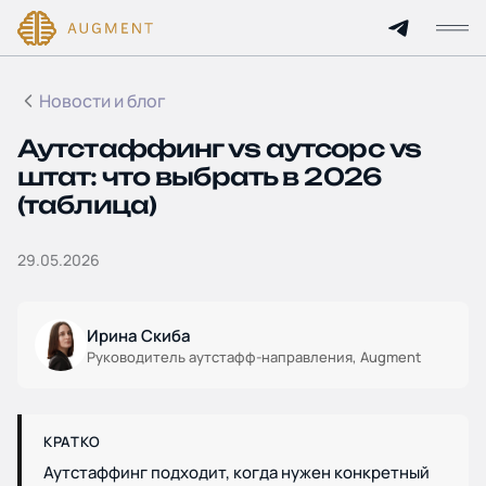
Новости и блог
Главная
Аутстаффинг vs аутсорс vs
О компании
штат: что выбрать в 2026
(таблица)
Кейсы
29.05.2026
Технологии и цены
Партнерам
Ирина Скиба
Руководитель аутстафф-направления, Augment
Услуги
КРАТКО
Отрасли
Аутстаффинг подходит, когда нужен конкретный