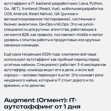
аутстаффинг в IT: backend-разработчики (Java, Python,
Go, .NET), frontend (React, Vue), мобильная разработка
(iOS, Android, React Native), QA (ручное и
автоматизированное тестирование), системные и
бизнес-аналитики, DevOps и MLOps. Это не junior-
специалисты для рутины: агентства, работающие в
сегменте B2B, как правило, поставляют middle и senior
уровень с опытом работы в продуктовых или крупных
заказных командах.
Ещё одна тенденция 2026 года: компании всё чаще
используют аутстаффинг как пробный период перед
штатным наймом. Специалист работает 3–6 месяцев как
аутстаффер, команда видит его в деле, и если всё
хорошо — человек переходит в штат. Это снижает риск
неудачного найма, который в IT стоит дорого и по
времени, и по деньгам.
Augment (Огмент): IT-
аутстаффинг от 1 дня