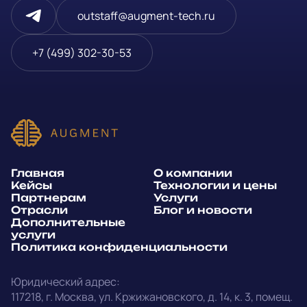
outstaff@augment-tech.ru
Телефон
*
+7 (499) 302-30-53
или
E-mail
*
Способ связи*:
Главная
О компании
Telegram
WhatsApp
Кейсы
Технологии и цены
Партнерам
Услуги
E-mail
Позвонить
Отрасли
Блог и новости
Дополнительные
услуги
Напишите, какие специалисты, в каком количестве и как
Политика конфиденциальности
срочно нужны на ваш проект
Юридический адрес:
Написать в Telegram
117218
,
г. Москва
,
ул. Кржижановского, д. 14
,
к. 3, помещ.