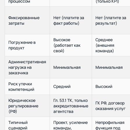
процессом
(только KPI)
Фиксированные
Нет (платите за
Нет (платите за
затраты
факт работы)
результат)
Высокое
Среднее
Погружение в
(работает как
(внешняя
продукт
свой)
команда)
Административная
нагрузка на
Минимальная
Минимальная
заказчика
Риск утечки
Средний
Высокий
компетенций
Юридическое
Гл. 53.1 ТК, только
ГК РФ, договор
регулирование
аккредитованные
оказания услуг
(РФ)
агентства
Типичный
Проект, усиление
Непрофильная
сценарий
команды,
функция под