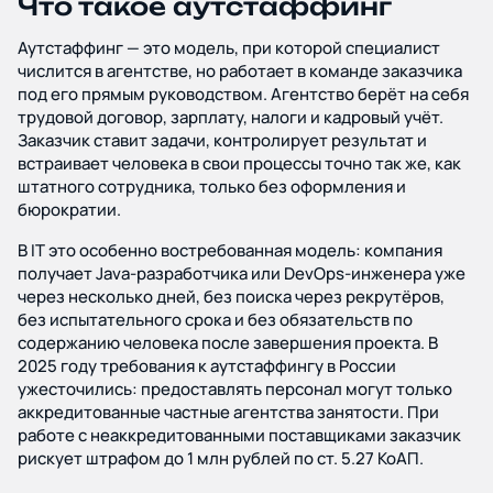
Что такое аутстаффинг
Аутстаффинг — это модель, при которой специалист
числится в агентстве, но работает в команде заказчика
под его прямым руководством. Агентство берёт на себя
трудовой договор, зарплату, налоги и кадровый учёт.
Заказчик ставит задачи, контролирует результат и
встраивает человека в свои процессы точно так же, как
штатного сотрудника, только без оформления и
бюрократии.
В IT это особенно востребованная модель: компания
получает Java-разработчика или DevOps-инженера уже
через несколько дней, без поиска через рекрутёров,
без испытательного срока и без обязательств по
содержанию человека после завершения проекта. В
2025 году требования к аутстаффингу в России
ужесточились: предоставлять персонал могут только
аккредитованные частные агентства занятости. При
работе с неаккредитованными поставщиками заказчик
рискует штрафом до 1 млн рублей по ст. 5.27 КоАП.